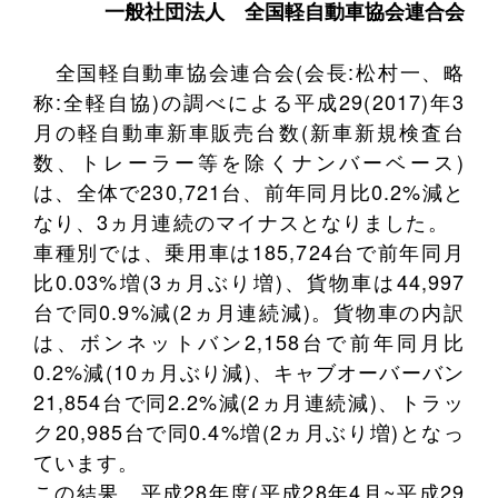
一般社団法人
全国軽自動車協会連合会
全国軽自動車協会連合会(会長:松村一、略
称:全軽自協)の調べによる平成29(2017)年3
月の軽自動車新車販売台数(新車新規検査台
数、トレーラー等を除くナンバーベース)
は、全体で230,721台、前年同月比0.2%減と
なり、3ヵ月連続のマイナスとなりました。
車種別では、乗用車は185,724台で前年同月
比0.03%増(3ヵ月ぶり増)、貨物車は44,997
台で同0.9%減(2ヵ月連続減)。貨物車の内訳
は、ボンネットバン2,158台で前年同月比
0.2%減(10ヵ月ぶり減)、キャブオーバーバン
21,854台で同2.2%減(2ヵ月連続減)、トラッ
ク20,985台で同0.4%増(2ヵ月ぶり増)となっ
ています。
この結果、平成28年度(平成28年4月~平成29