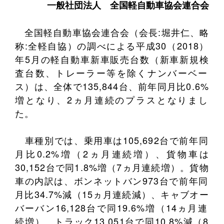
一般社団法人
全国軽自動車協会連合会
全国軽自動車協会連合会（会長:堀井仁、略
称:全軽自協）の調べによる平成30（2018）
年5月の軽自動車新車販売台数（新車新規検
査台数、トレーラー等を除くナンバーベー
ス）は、全体で135,844台、前年同月比0.6%
増となり、2ヵ月連続のプラスとなりまし
た。
車種別では、乗用車は105,692台で前年同
月比0.2%増（2ヵ月連続増）、貨物車は
30,152台で同1.8%増（7ヵ月連続増）。貨物
車の内訳は、ボンネットバン973台で前年同
月比34.7%減（15ヵ月連続減）、キャブオー
バーバン16,128台で同19.6%増（14ヵ月連
続増）、トラック13,051台で同10.8%減（8