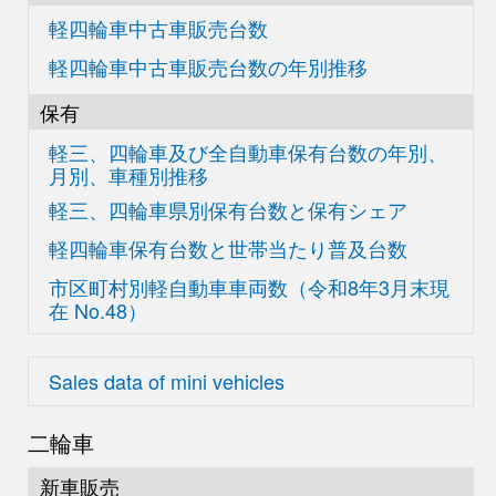
軽四輪車中古車販売台数
軽四輪車中古車販売台数の
年別推移
保有
軽三、四輪車及び
全自動車保有台数の
年別、
月別、車種別推移
軽三、四輪車県別
保有台数と保有シェア
軽四輪車保有台数と世帯当たり普及台数
市区町村別軽自動車車両数
（令和8年3月末現
在
No.48）
Sales data of mini vehicles
二輪車
新車販売