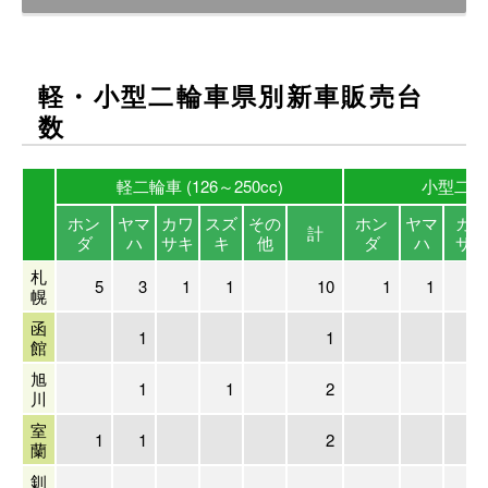
軽・小型二輪車県別新車販売台
数
軽二輪車 (126～250cc)
小型二輪車
ホン
ヤマ
カワ
スズ
その
ホン
ヤマ
カワ
計
ダ
ハ
サキ
キ
他
ダ
ハ
サキ
札
5
3
1
1
10
1
1
幌
函
1
1
館
旭
1
1
2
川
室
1
1
2
蘭
釧