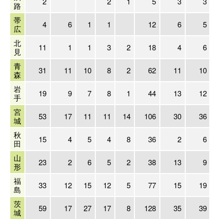
2
2
1
5
3
3
路
帯
4
6
1
1
12
6
5
広
北
11
1
1
3
2
18
4
6
見
青
31
11
10
8
2
62
11
10
森
岩
19
9
7
8
1
44
13
12
手
宮
53
17
11
11
14
106
30
36
城
秋
15
4
5
4
8
36
2
6
田
山
23
2
6
5
2
38
13
9
形
福
33
12
15
12
5
77
15
19
島
茨
59
17
27
17
8
128
35
39
城