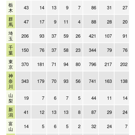
栃
43
14
13
9
7
86
31
27
木
群
47
17
9
11
4
88
28
20
馬
埼
206
93
37
59
26
421
107
91
玉
千
150
76
37
58
23
344
79
76
葉
東
370
181
71
94
80
796
217
202
京
神
奈
343
179
70
93
56
741
163
138
川
山
19
7
6
7
5
44
11
14
梨
新
41
12
13
13
8
87
29
24
潟
富
14
5
6
5
2
32
24
7
山