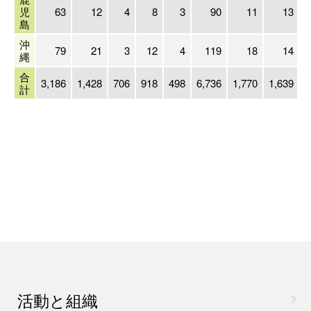
児
63
12
4
8
3
90
11
13
島
沖
79
21
3
12
4
119
18
14
縄
合
3,186
1,428
706
918
498
6,736
1,770
1,639
1
計
活動と組織