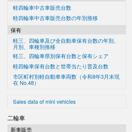
軽四輪車中古車販売台数
軽四輪車中古車販売台数の
年別推移
保有
軽三、四輪車及び
全自動車保有台数の
年別、
月別、車種別推移
軽三、四輪車県別
保有台数と保有シェア
軽四輪車保有台数と世帯当たり普及台数
市区町村別軽自動車車両数
（令和8年3月末現
在
No.48）
Sales data of mini vehicles
二輪車
新車販売