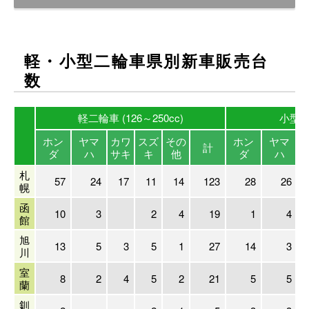
軽・小型二輪車県別新車販売台
数
軽二輪車 (126～250cc)
小型二輪
ホン
ヤマ
カワ
スズ
その
ホン
ヤマ
計
ダ
ハ
サキ
キ
他
ダ
ハ
札
57
24
17
11
14
123
28
26
幌
函
10
3
2
4
19
1
4
館
旭
13
5
3
5
1
27
14
3
川
室
8
2
4
5
2
21
5
5
蘭
釧