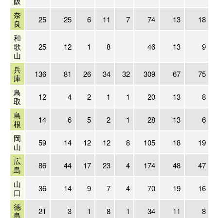
阪
奈
25
25
6
11
7
74
13
18
良
和
歌
25
12
1
8
46
13
9
山
兵
136
81
26
34
32
309
67
75
庫
鳥
12
4
2
1
1
20
13
8
取
島
14
6
5
2
1
28
13
6
根
岡
59
14
12
12
8
105
18
19
山
広
86
44
17
23
4
174
48
47
島
山
36
14
9
7
4
70
19
16
口
徳
21
3
1
8
1
34
11
8
島