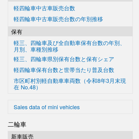
軽四輪車中古車販売台数
軽四輪車中古車販売台数の
年別推移
保有
軽三、四輪車及び
全自動車保有台数の
年別、
月別、車種別推移
軽三、四輪車県別
保有台数と保有シェア
軽四輪車保有台数と世帯当たり普及台数
市区町村別軽自動車車両数
（令和8年3月末現
在
No.48）
Sales data of mini vehicles
二輪車
新車販売