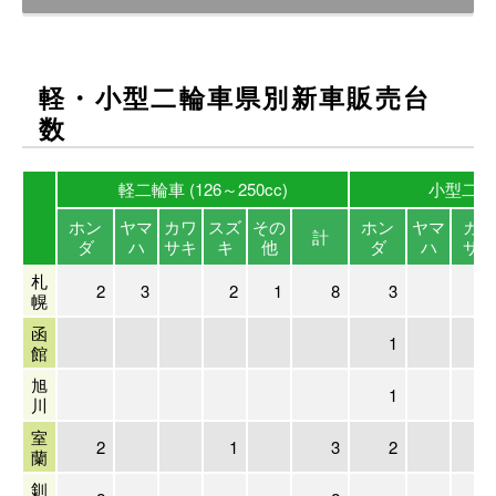
軽・小型二輪車県別新車販売台
数
軽二輪車 (126～250cc)
小型二輪車
ホン
ヤマ
カワ
スズ
その
ホン
ヤマ
カワ
計
ダ
ハ
サキ
キ
他
ダ
ハ
サキ
札
2
3
2
1
8
3
幌
函
1
館
旭
1
川
室
2
1
3
2
蘭
釧