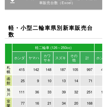
車販売台数（Excel）
軽・小型二輪車県別新車販売台
数
軽二輪車 (126～250cc)
カワ
その
ホンダ
ヤマハ
スズキ
計
ホンダ
サキ
他
札
415
142
148
187
105
997
409
幌
函
25
9
10
13
14
71
26
館
旭
111
36
33
39
32
251
121
川
室
77
16
21
34
20
168
48
蘭