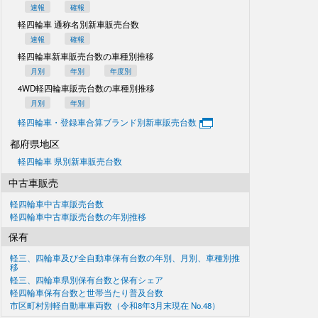
速報
確報
軽四輪車 通称名別
新車販売台数
速報
確報
軽四輪車新車販売台数の
車種別推移
月別
年別
年度別
4WD軽四輪車販売台数の
車種別推移
月別
年別
軽四輪車・登録車合算
ブランド別新車販売台数
都府県地区
軽四輪車 県別新車販売台数
中古車販売
軽四輪車中古車販売台数
軽四輪車中古車販売台数の
年別推移
保有
軽三、四輪車及び
全自動車保有台数の
年別、月別、車種別推
移
軽三、四輪車県別
保有台数と保有シェア
軽四輪車保有台数と世帯当たり普及台数
市区町村別軽自動車車両数
（令和8年3月末現在
No.48）