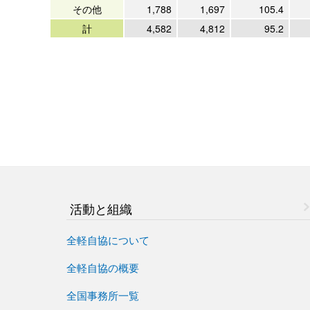
その他
1,788
1,697
105.4
計
4,582
4,812
95.2
活動と組織
全軽自協について
全軽自協の概要
全国事務所一覧