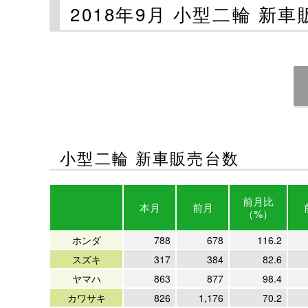
2018年9月 小型二輪 新
小型二輪 新車販売台数
前月比
本月
前月
（%）
ホンダ
788
678
116.2
スズキ
317
384
82.6
ヤマハ
863
877
98.4
カワサキ
826
1,176
70.2