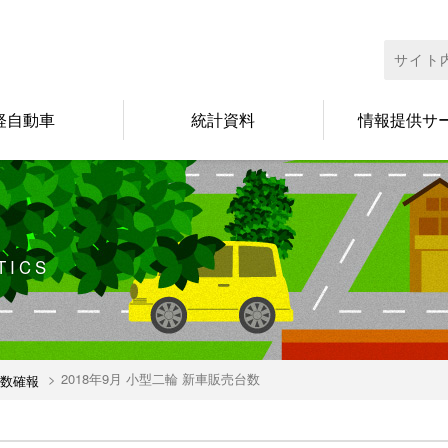
検
索:
軽自動車
統計資料
情報提供サ
TICS
2018年9月 小型二輪 新車販売台数
数確報