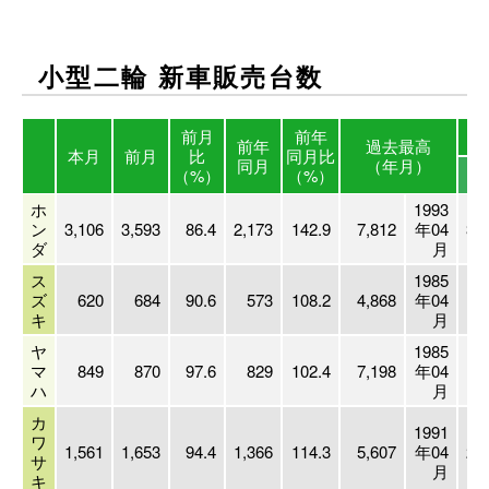
小型二輪 新車販売台数
前月
前年
前年
過去最高
本月
前月
比
同月比
同月
（年月）
2
（%）
（%）
ホ
1993
ン
3,106
3,593
86.4
2,173
142.9
7,812
年04
30
ダ
月
ス
1985
ズ
620
684
90.6
573
108.2
4,868
年04
7
キ
月
ヤ
1985
マ
849
870
97.6
829
102.4
7,198
年04
9
ハ
月
カ
1991
ワ
1,561
1,653
94.4
1,366
114.3
5,607
年04
21
サ
月
キ