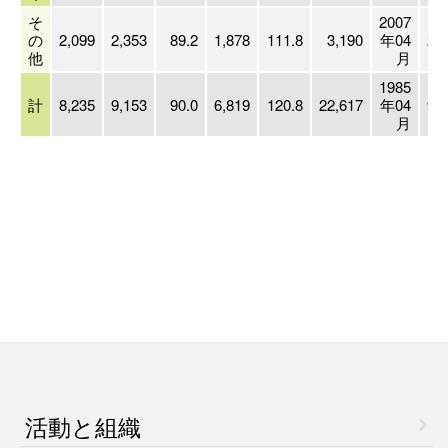
そ
2007
の
2,099
2,353
89.2
1,878
111.8
3,190
年04
24
他
月
1985
計
8,235
9,153
90.0
6,819
120.8
22,617
年04
94
月
活動と組織