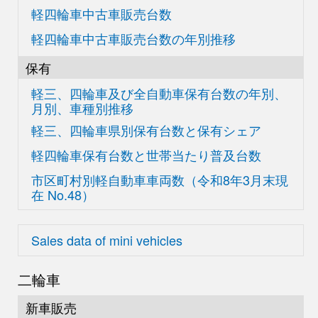
軽四輪車中古車販売台数
軽四輪車中古車販売台数の
年別推移
保有
軽三、四輪車及び
全自動車保有台数の
年別、
月別、車種別推移
軽三、四輪車県別
保有台数と保有シェア
軽四輪車保有台数と世帯当たり普及台数
市区町村別軽自動車車両数
（令和8年3月末現
在
No.48）
Sales data of mini vehicles
二輪車
新車販売