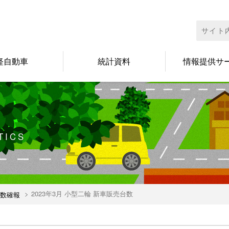
検
索:
軽自動車
統計資料
情報提供サ
TICS
2023年3月 小型二輪 新車販売台数
数確報