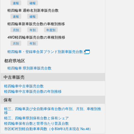
速報
確報
軽四輪車 通称名別
新車販売台数
速報
確報
軽四輪車新車販売台数の
車種別推移
月別
年別
年度別
4WD軽四輪車販売台数の
車種別推移
月別
年別
軽四輪車・登録車合算
ブランド別新車販売台数
都府県地区
軽四輪車 県別新車販売台数
中古車販売
軽四輪車中古車販売台数
軽四輪車中古車販売台数の
年別推移
保有
軽三、四輪車及び
全自動車保有台数の
年別、月別、車種別推
移
軽三、四輪車県別
保有台数と保有シェア
軽四輪車保有台数と世帯当たり普及台数
市区町村別軽自動車車両数
（令和8年3月末現在
No.48）