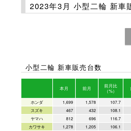
2023年3月 小型二輪 新
小型二輪 新車販売台数
前月比
本月
前月
（%）
ホンダ
1,699
1,578
107.7
スズキ
467
432
108.1
ヤマハ
812
696
116.7
カワサキ
1,278
1,205
106.1