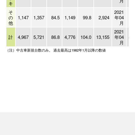
月
キ
そ
2021
の
1,147
1,357
84.5
1,149
99.8
2,924
年04
18
他
月
2021
計
4,967
5,721
86.8
4,776
104.0
13,155
年04
83
月
（注）中古車新規台数のみ。 過去最高は1982年1月以降の数値