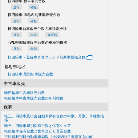
軽四輪車 新車販売台数
速報
確報
軽四輪車 通称名別
新車販売台数
速報
確報
軽四輪車新車販売台数の
車種別推移
月別
年別
年度別
4WD軽四輪車販売台数の
車種別推移
月別
年別
軽四輪車・登録車合算
ブランド別新車販売台数
都府県地区
軽四輪車 県別新車販売台数
中古車販売
軽四輪車中古車販売台数
軽四輪車中古車販売台数の
年別推移
保有
軽三、四輪車及び
全自動車保有台数の
年別、月別、車種別推
移
軽三、四輪車県別
保有台数と保有シェア
軽四輪車保有台数と世帯当たり普及台数
市区町村別軽自動車車両数
（令和8年3月末現在
No.48）