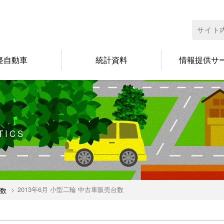
検
索:
軽自動車
統計資料
情報提供サ
TICS
2013年6月 小型二輪 中古車販売台数
数