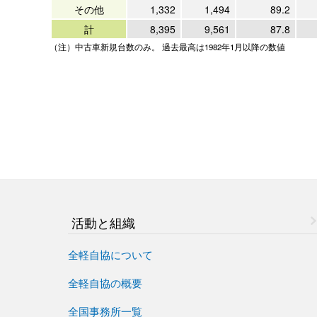
その他
1,332
1,494
89.2
計
8,395
9,561
87.8
（注）中古車新規台数のみ。 過去最高は1982年1月以降の数値
活動と組織
全軽自協について
全軽自協の概要
全国事務所一覧