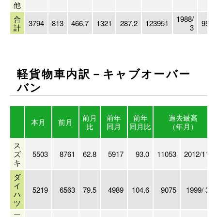
他
合
1988/
3794
813
466.7
1321
287.2
123951
9518
計
3
軽貨物車内訳－キャブオーバー
バン
前月
前年
前年
過去最高
本月
前月
比
同月
同月比
（年月）
ス
ズ
5503
8761
62.8
5917
93.0
11053
2012/11
キ
ダ
イ
5219
6563
79.5
4989
104.6
9075
1999/ 3
ハ
ツ
三