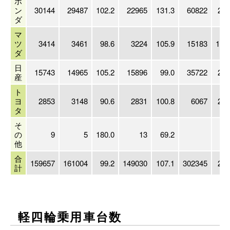
ホ
ン
30144
29487
102.2
22965
131.3
60822
201
ダ
マ
ツ
3414
3461
98.6
3224
105.9
15183
196
ダ
日
15743
14965
105.2
15896
99.0
35722
201
産
ト
ヨ
2853
3148
90.6
2831
100.8
6067
201
タ
そ
の
9
5
180.0
13
69.2
他
合
159657
161004
99.2
149030
107.1
302345
201
計
軽四輪乗用車台数