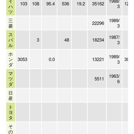
イ
1988/
103
108
95.4
536
19.2
35162
1292
ハ
3
ツ
三
1989/
22296
菱
3
ス
1987/
バ
3
48
18234
60
3
ル
ホ
1989/
ン
3053
0.0
13221
3053
3
ダ
マ
1963/
ツ
5511
6
ダ
日
産
ト
ヨ
タ
そ
の