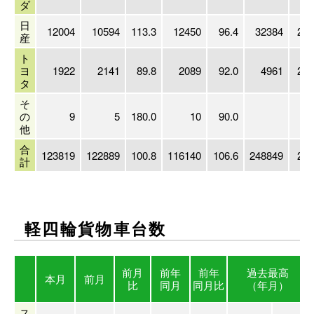
ダ
日
12004
10594
113.3
12450
96.4
32384
201
産
ト
ヨ
1922
2141
89.8
2089
92.0
4961
201
タ
そ
の
9
5
180.0
10
90.0
他
合
123819
122889
100.8
116140
106.6
248849
201
計
軽四輪貨物車台数
前月
前年
前年
過去最高
本月
前月
比
同月
同月比
（年月）
ス