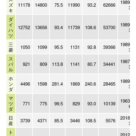
1989/
ズ
11178
14800
75.5
11990
93.2
62666
3
キ
ダ
イ
1989/
12752
13656
93.4
11739
108.6
53700
ハ
3
ツ
三
1989/
1050
1099
95.5
1131
92.8
39366
菱
3
ス
1987/
バ
921
809
113.8
1141
80.7
34441
3
ル
ホ
1989/
ン
4496
1598
281.4
1869
240.6
28465
3
ダ
マ
1963/
ツ
771
775
99.5
829
93.0
10139
6
ダ
日
2018/
3739
4371
85.5
3446
108.5
5576
産
3
ト
2012/