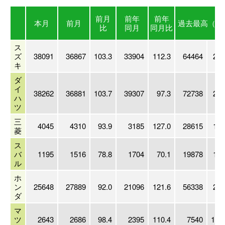
前月
前年
前年
本月
前月
過去最高
（年
比
同月
同月比
ス
ズ
38091
36867
103.3
33904
112.3
64464
200
キ
ダ
イ
38262
36881
103.7
39307
97.3
72738
201
ハ
ツ
三
4045
4310
93.9
3185
127.0
28615
199
菱
ス
バ
1195
1516
78.8
1704
70.1
19878
199
ル
ホ
ン
25648
27889
92.0
21096
121.6
56338
201
ダ
マ
ツ
2643
2686
98.4
2395
110.4
7540
199