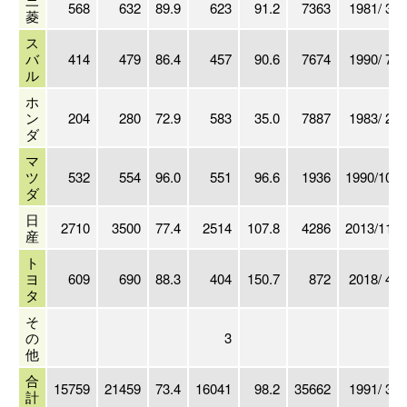
568
632
89.9
623
91.2
7363
1981/ 3
菱
ス
バ
414
479
86.4
457
90.6
7674
1990/ 7
ル
ホ
ン
204
280
72.9
583
35.0
7887
1983/ 2
ダ
マ
ツ
532
554
96.0
551
96.6
1936
1990/10
ダ
日
2710
3500
77.4
2514
107.8
4286
2013/11
産
ト
ヨ
609
690
88.3
404
150.7
872
2018/ 4
タ
そ
の
3
他
合
15759
21459
73.4
16041
98.2
35662
1991/ 3
計