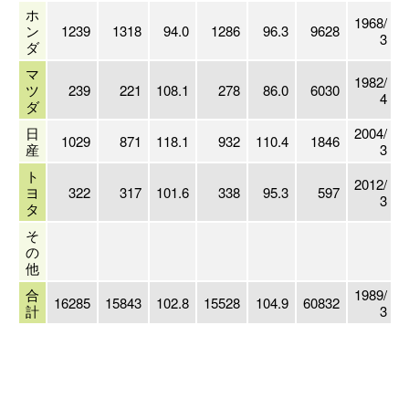
ホ
1968/
ン
1239
1318
94.0
1286
96.3
9628
3
ダ
マ
1982/
ツ
239
221
108.1
278
86.0
6030
4
ダ
日
2004/
1029
871
118.1
932
110.4
1846
産
3
ト
2012/
ヨ
322
317
101.6
338
95.3
597
3
タ
そ
の
他
合
1989/
16285
15843
102.8
15528
104.9
60832
1
計
3