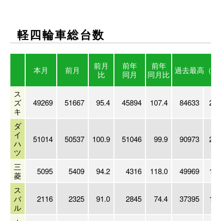
軽四輪車総台数
前月
前年
前年
本月
前月
過去最高
（年
比
同月
同月比
ス
ズ
49269
51667
95.4
45894
107.4
84633
200
キ
ダ
イ
51014
50537
100.9
51046
99.9
90973
201
ハ
ツ
三
5095
5409
94.2
4316
118.0
49969
199
菱
ス
バ
2116
2325
91.0
2845
74.4
37395
198
ル