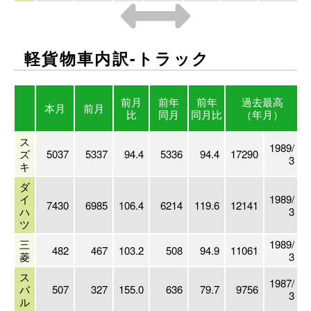
軽貨物車内訳-トラック
前月
前年
前年
過去最高
本月
前月
比
同月
同月比
（年月）
ス
1989/
ズ
5037
5337
94.4
5336
94.4
17290
3
キ
ダ
イ
1989/
7430
6985
106.4
6214
119.6
12141
ハ
3
ツ
三
1989/
482
467
103.2
508
94.9
11061
菱
3
ス
1987/
バ
507
327
155.0
636
79.7
9756
3
ル