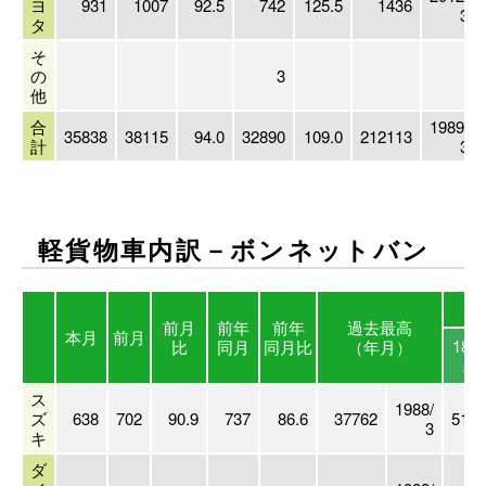
ヨ
931
1007
92.5
742
125.5
1436
3
タ
そ
の
3
他
合
1989/
35838
38115
94.0
32890
109.0
212113
計
3
軽貨物車内訳－ボンネットバン
1
前月
前年
前年
過去最高
本月
前月
18年
比
同月
同月比
（年月）
A
ス
1988/
ズ
638
702
90.9
737
86.6
37762
5113
3
キ
ダ