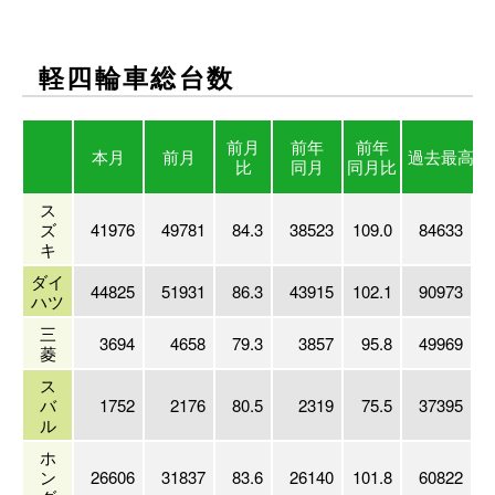
軽四輪車総台数
前月
前年
前年
本月
前月
過去最高
（
比
同月
同月比
ス
ズ
41976
49781
84.3
38523
109.0
84633
2
キ
ダイ
44825
51931
86.3
43915
102.1
90973
2
ハツ
三
3694
4658
79.3
3857
95.8
49969
1
菱
ス
バ
1752
2176
80.5
2319
75.5
37395
1
ル
ホ
ン
26606
31837
83.6
26140
101.8
60822
2