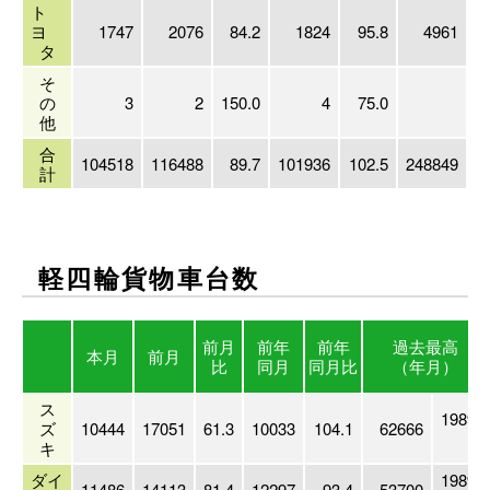
ト
ヨ
1747
2076
84.2
1824
95.8
4961
2
タ
そ
の
3
2
150.0
4
75.0
他
合
104518
116488
89.7
101936
102.5
248849
2
計
軽四輪貨物車台数
前月
前年
前年
過去最高
本月
前月
比
同月
同月比
（年月）
ス
1989/
ズ
10444
17051
61.3
10033
104.1
62666
3
キ
ダイ
1989/
11486
14113
81.4
12297
93.4
53700