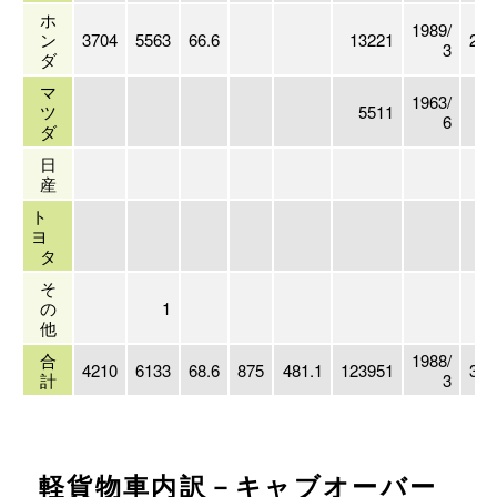
ホ
1989/
ン
3704
5563
66.6
13221
244
3
ダ
マ
1963/
ツ
5511
6
ダ
日
産
ト
ヨ
タ
そ
の
1
他
合
1988/
4210
6133
68.6
875
481.1
123951
339
計
3
軽貨物車内訳－キャブオーバー