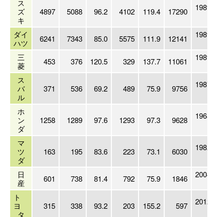
ス
1989/
ズ
4897
5088
96.2
4102
119.4
17290
3
キ
ダイ
1989/
6241
7343
85.0
5575
111.9
12141
ハツ
3
三
1989/
453
376
120.5
329
137.7
11061
菱
3
ス
1987/
バ
371
536
69.2
489
75.9
9756
3
ル
ホ
1968/
ン
1258
1289
97.6
1293
97.3
9628
3
ダ
マ
1982/
ツ
163
195
83.6
223
73.1
6030
4
ダ
日
2004/
601
738
81.4
792
75.9
1846
産
3
ト
2012/
ヨ
315
338
93.2
203
155.2
597
3
タ