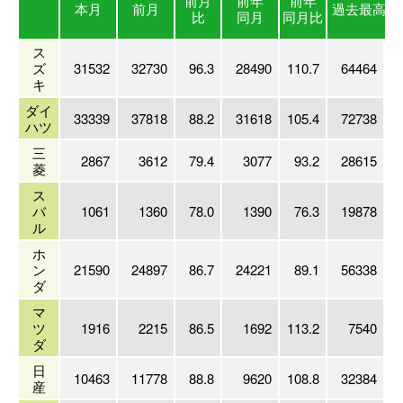
前月
前年
前年
本月
前月
過去最高
（
比
同月
同月比
ス
ズ
31532
32730
96.3
28490
110.7
64464
2
キ
ダイ
33339
37818
88.2
31618
105.4
72738
2
ハツ
三
2867
3612
79.4
3077
93.2
28615
1
菱
ス
バ
1061
1360
78.0
1390
76.3
19878
1
ル
ホ
ン
21590
24897
86.7
24221
89.1
56338
2
ダ
マ
ツ
1916
2215
86.5
1692
113.2
7540
1
ダ
日
10463
11778
88.8
9620
108.8
32384
2
産