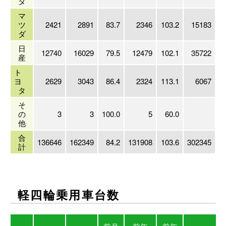
ダ
マ
ツ
2421
2891
83.7
2346
103.2
15183
1
ダ
日
12740
16029
79.5
12479
102.1
35722
2
産
ト
ヨ
2629
3043
86.4
2324
113.1
6067
2
タ
そ
の
3
3
100.0
5
60.0
他
合
136646
162349
84.2
131908
103.6
302345
2
計
軽四輪乗用車台数