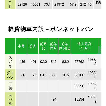
合
1989/
32128
45861
70.1
29972
107.2
212113
計
3
軽貨物車内訳－ボンネットバン
前月
前年
前年
過去最高
本月
前月
比
同月
同月比
（年月）
18
ス
1988/
ズ
456
491
92.9
548
83.2
37762
77
3
キ
ダイ
1988/
50
78
64.1
303
16.5
35162
16
ハツ
3
三
1989/
22296
菱
3
ス
1987/
バ
24
18234
3
ル