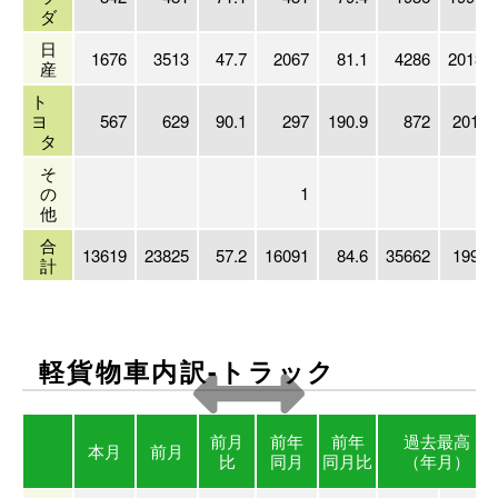
ダ
日
1676
3513
47.7
2067
81.1
4286
2013/1
産
ト
ヨ
567
629
90.1
297
190.9
872
2018/
タ
そ
の
1
他
合
13619
23825
57.2
16091
84.6
35662
1991/
計
軽貨物車内訳-トラック
前月
前年
前年
過去最高
本月
前月
比
同月
同月比
（年月）