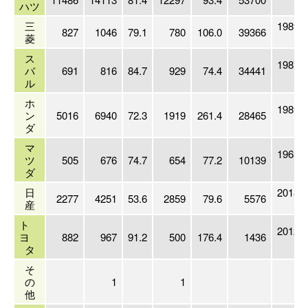
ハツ
3
三
1989/
827
1046
79.1
780
106.0
39366
菱
3
ス
1987/
バ
691
816
84.7
929
74.4
34441
3
ル
ホ
1989/
ン
5016
6940
72.3
1919
261.4
28465
3
ダ
マ
1963/
ツ
505
676
74.7
654
77.2
10139
6
ダ
日
2018/
2277
4251
53.6
2859
79.6
5576
産
3
ト
2012/
ヨ
882
967
91.2
500
176.4
1436
3
タ
そ
の
1
1
他