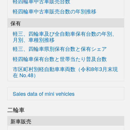
軽四輪車中古車販売台数
軽四輪車中古車販売台数の
年別推移
保有
軽三、四輪車及び
全自動車保有台数の
年別、
月別、車種別推移
軽三、四輪車県別
保有台数と保有シェア
軽四輪車保有台数と世帯当たり普及台数
市区町村別軽自動車車両数
（令和8年3月末現
在
No.48）
Sales data of mini vehicles
二輪車
新車販売