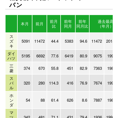
バン
前月
前年
前年
過去最高
本月
前月
比
同月
同月比
（年月）
ス
ズ
5091
11472
44.4
5383
94.6
11472
2018/1
キ
ダイ
5195
6692
77.6
6419
80.9
9075
1999/
ハツ
三
374
670
55.8
451
82.9
7363
1981/
菱
ス
バ
320
280
114.3
416
76.9
7674
1990/
ル
ホ
ン
54
88
61.4
626
8.6
7887
1983/
ダ
マ
ツ
342
481
71.1
431
79.4
1936
1990/1