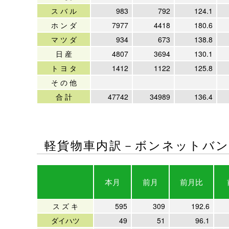
ス バ ル
983
792
124.1
ホ ン ダ
7977
4418
180.6
マ ツ ダ
934
673
138.8
日 産
4807
3694
130.1
ト ヨ タ
1412
1122
125.8
そ の 他
合 計
47742
34989
136.4
軽貨物車内訳－ボンネットバ
本月
前月
前月比
ス ズ キ
595
309
192.6
ダイハツ
49
51
96.1