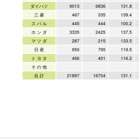
ダイハツ
9013
6836
131.8
三 菱
467
335
139.4
ス バ ル
445
444
100.2
ホ ン ダ
3335
2425
137.5
マ ツ ダ
287
215
133.5
日 産
950
795
119.5
ト ヨ タ
466
401
116.2
そ の 他
合 計
21897
16704
131.1