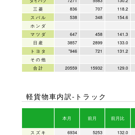
ダイハツ
7271
5583
130.2
三 菱
836
707
118.2
ス バ ル
538
348
154.6
ホ ン ダ
マ ツ ダ
647
458
141.3
日 産
3857
2899
133.0
ト ヨ タ
*946
721
131.2
そ の 他
合 計
20559
15932
129.0
軽貨物車内訳-トラック
本月
前月
前月比
ス ズ キ
6934
5253
132.0