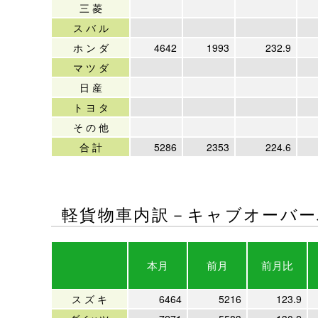
三 菱
ス バ ル
ホ ン ダ
4642
1993
232.9
マ ツ ダ
日 産
ト ヨ タ
そ の 他
合 計
5286
2353
224.6
軽貨物車内訳－キャブオーバー
本月
前月
前月比
ス ズ キ
6464
5216
123.9