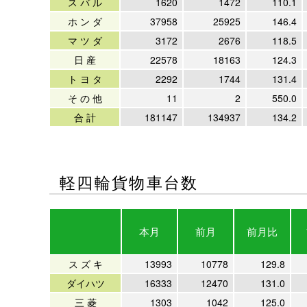
ス バ ル
1620
1472
110.1
ホ ン ダ
37958
25925
146.4
マ ツ ダ
3172
2676
118.5
日 産
22578
18163
124.3
ト ヨ タ
2292
1744
131.4
そ の 他
11
2
550.0
合 計
181147
134937
134.2
軽四輪貨物車台数
本月
前月
前月比
ス ズ キ
13993
10778
129.8
ダイハツ
16333
12470
131.0
三 菱
1303
1042
125.0