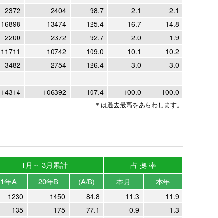
2372
2404
98.7
2.1
2.1
16898
13474
125.4
16.7
14.8
2200
2372
92.7
2.0
1.9
11711
10742
109.0
10.1
10.2
3482
2754
126.4
3.0
3.0
114314
106392
107.4
100.0
100.0
＊は過去最高をあらわします。
1月～ 3月累計
占 拠 率
21年A
20年B
(A/B)
本月
本年
1230
1450
84.8
11.3
11.9
135
175
77.1
0.9
1.3