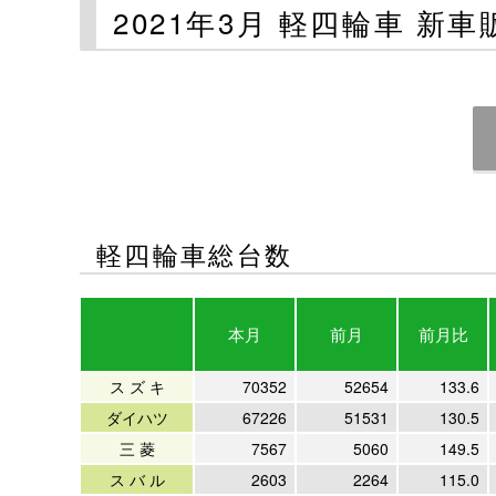
2021年3月 軽四輪車 新
軽四輪車総台数
本月
前月
前月比
ス ズ キ
70352
52654
133.6
ダイハツ
67226
51531
130.5
三 菱
7567
5060
149.5
ス バ ル
2603
2264
115.0