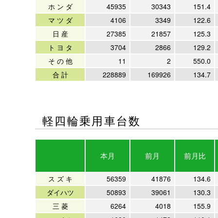
ホ ン ダ
45935
30343
151.4
マ ツ ダ
4106
3349
122.6
日 産
27385
21857
125.3
ト ヨ タ
3704
2866
129.2
そ の 他
11
2
550.0
合 計
228889
169926
134.7
軽四輪乗用車台数
本月
前月
前月比
ス ズ キ
56359
41876
134.6
ダイハツ
50893
39061
130.3
三 菱
6264
4018
155.9