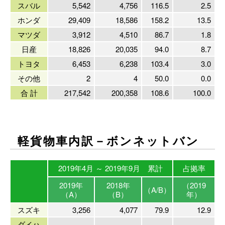
スバル
5,542
4,756
116.5
2.5
ホンダ
29,409
18,586
158.2
13.5
マツダ
3,912
4,510
86.7
1.8
日産
18,826
20,035
94.0
8.7
トヨタ
6,453
6,238
103.4
3.0
その他
2
4
50.0
0.0
合 計
217,542
200,358
108.6
100.0
軽貨物車内訳－ボンネットバン
2019年4月 ～ 2019年9月 累計
占拠率
2019年
2018年
（2019
（A/B）
（A）
（B）
年）
スズキ
3,256
4,077
79.9
12.9
ダイハ