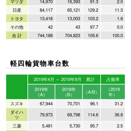
マツダ
14,970
16,393
91.3
2.0
日産
84,117
65,121
129.2
11.3
トヨタ
13,418
13,003
103.2
1.8
その他
42
43
97.7
0.0
合 計
744,188
704,823
105.6
100.0
軽四輪貨物車台数
2019年4月 ～ 2019年9月 累計
占拠率
2019年
2018年
（2019
（A/B）
（A）
（B）
年）
スズキ
67,944
70,701
96.1
31.2
ダイハ
79,973
69,798
114.6
36.8
ツ
三菱
5,481
5,730
95.7
2.5