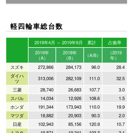
軽四輪車総台数
2019年4月 ～ 2019年9月 累計
占拠率
2019年
2018年
（2019
（A/B）
（A）
（B）
年）
スズキ
272,866
284,173
96.0
28.4
ダイハ
313,006
282,109
111.0
32.5
ツ
三菱
28,740
26,683
107.7
3.0
スバル
14,034
12,926
108.6
1.5
ホンダ
191,344
173,943
110.0
19.9
マツダ
18,882
20,903
90.3
2.0
日産
102,943
85,156
120.9
10.7
トヨタ
19,871
19,241
103.3
2.1