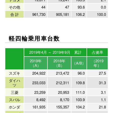
その他
44
47
93.6
0.0
合 計
961,730
905,181
106.2
100.0
軽四輪乗用車台数
2019年4月 ～ 2019年9月 累計
占拠率
2019年
2018年
（2019
（A/B）
（A）
（B）
年）
スズキ
204,922
213,472
96.0
27.5
ダイハ
233,033
212,311
109.8
31.3
ツ
三菱
23,259
20,953
111.0
3.1
スバル
8,492
8,170
103.9
1.1
ホンダ
161,935
155,357
104.2
21.8