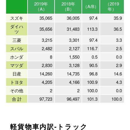
2019年
2018年
（2019
（A/B）
（A）
（B）
年）
スズキ
35,065
36,005
97.4
35.9
ダイハ
35,656
31,483
113.3
36.5
ツ
三菱
3,215
3,301
97.4
3.3
スバル
2,482
2,127
116.7
2.5
ホンダ
8
1,550
0.5
0.0
マツダ
2,830
3,128
90.5
2.9
日産
14,260
14,735
96.8
14.6
トヨタ
4,205
4,166
100.9
4.3
その他
2
2
100.0
0.0
合 計
97,723
96,497
101.3
100.0
軽貨物車内訳-トラック