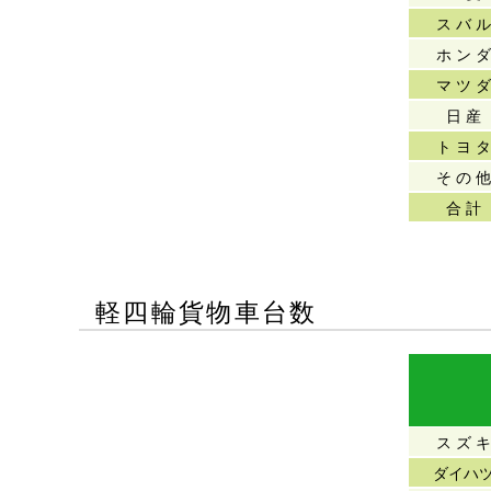
ス バ ル
ホ ン ダ
マ ツ ダ
日 産
ト ヨ タ
そ の 他
合 計
軽四輪貨物車台数
ス ズ キ
ダイハ