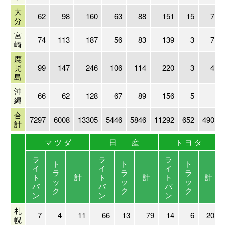
大
62
98
160
63
88
151
15
7
分
宮
74
113
187
56
83
139
3
7
崎
鹿
児
99
147
246
106
114
220
3
4
島
沖
66
62
128
67
89
156
5
縄
合
7297
6008
13305
5446
5846
11292
652
490
計
マ ツ ダ
日 産
ト ヨ タ
ラ
ラ
ラ
ト
ト
ト
イ
イ
イ
ラ
ラ
ラ
ト
計
ト
計
ト
計
ッ
ッ
ッ
バ
バ
バ
ク
ク
ク
ン
ン
ン
札
7
4
11
66
13
79
14
6
20
幌