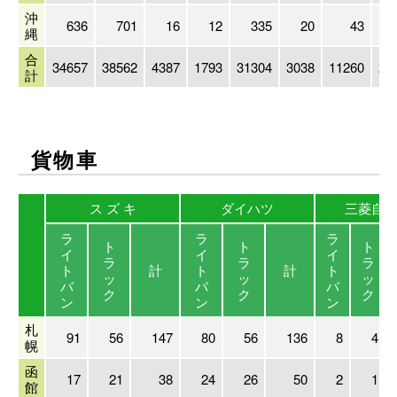
沖
636
701
16
12
335
20
43
縄
合
34657
38562
4387
1793
31304
3038
11260
21
計
貨物車
ス ズ キ
ダイハツ
三菱自
ラ
ラ
ラ
ト
ト
ト
イ
イ
イ
ラ
ラ
ラ
ト
計
ト
計
ト
ッ
ッ
ッ
バ
バ
バ
ク
ク
ク
ン
ン
ン
札
91
56
147
80
56
136
8
4
幌
函
17
21
38
24
26
50
2
1
館