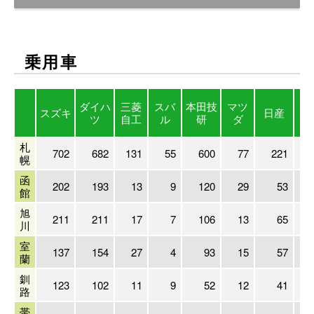
乗用車
ダイハ
三菱
スバ
本田技
マツ
ト
スズキ
日産
ツ
自工
ル
研
ダ
札
702
682
131
55
600
77
221
幌
函
202
193
13
9
120
29
53
館
旭
211
211
17
7
106
13
65
川
室
137
154
27
4
93
15
57
蘭
釧
123
102
11
9
52
12
41
路
帯