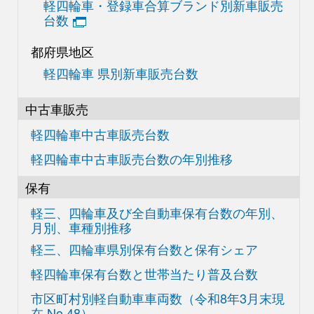
軽四輪車・登録車合算
ブランド別新車販売
台数
都府県地区
軽四輪車 県別新車販売台数
中古車販売
軽四輪車中古車販売台数
軽四輪車中古車販売台数の
年別推移
保有
軽三、四輪車及び
全自動車保有台数の
年別、
月別、車種別推移
軽三、四輪車県別
保有台数と保有シェア
軽四輪車保有台数と世帯当たり普及台数
市区町村別軽自動車車両数
（令和8年3月末現
在
No.48）