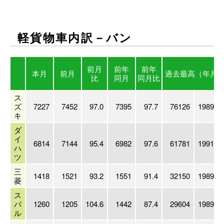
軽貨物車内訳－バン
前月
前年
前年
本月
前月
過去最高
（年月
比
同月
同月比
ス
ズ
7227
7452
97.0
7395
97.7
76126
1989/03
キ
ダ
イ
6814
7144
95.4
6982
97.6
61781
1991/03
ハ
ツ
三
1418
1521
93.2
1551
91.4
32150
1989/03
菱
ス
バ
1260
1205
104.6
1442
87.4
29604
1989/03
ル