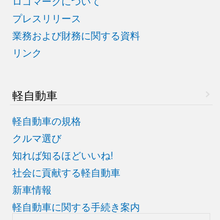
ロゴマークについて
プレスリリース
業務および財務に関する資料
リンク
軽自動車
軽自動車の規格
クルマ選び
知れば知るほどいいね!
社会に貢献する軽自動車
新車情報
軽自動車に関する手続き案内