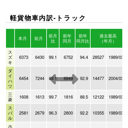
軽貨物車内訳-トラック
前月
前年
前年
過去最高
本月
前月
比
同月
同月比
（年月）
ス
ズ
6373
6430
99.1
6752
94.4
28527
1989/03
キ
ダ
イ
6454
7244
89.1
6949
92.9
14477
2004/03
ハ
ツ
三
1608
1613
99.7
1816
88.5
12122
1989/03
菱
ス
バ
2581
2679
96.3
2800
92.2
10355
1989/03
ル
ホ