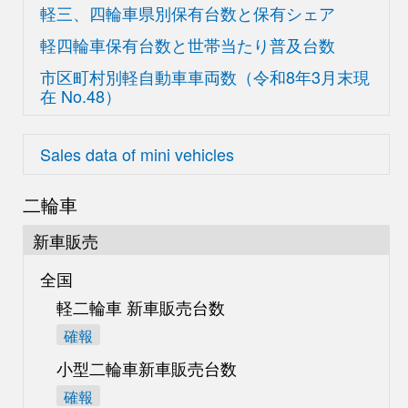
軽三、四輪車県別
保有台数と保有シェア
軽四輪車保有台数と世帯当たり普及台数
市区町村別軽自動車車両数
（令和8年3月末現
在
No.48）
Sales data of mini vehicles
二輪車
新車販売
全国
軽二輪車 新車販売台数
確報
小型二輪車新車販売台数
確報