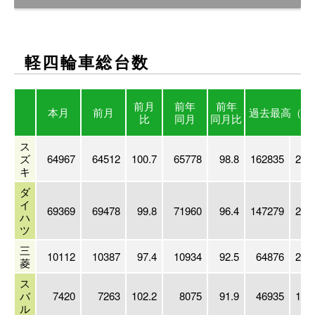
軽四輪車総台数
前月
前年
前年
本月
前月
過去最高
（年
比
同月
同月比
ス
ズ
64967
64512
100.7
65778
98.8
162835
200
キ
ダ
イ
69369
69478
99.8
71960
96.4
147279
201
ハ
ツ
三
10112
10387
97.4
10934
92.5
64876
200
菱
ス
バ
7420
7263
102.2
8075
91.9
46935
199
ル