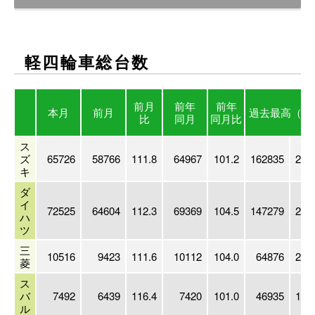
軽四輪車総台数
前月
前年
前年
本月
前月
過去最高
（年
比
同月
同月比
ス
ズ
65726
58766
111.8
64967
101.2
162835
200
キ
ダ
イ
72525
64604
112.3
69369
104.5
147279
201
ハ
ツ
三
10516
9423
111.6
10112
104.0
64876
200
菱
ス
バ
7492
6439
116.4
7420
101.0
46935
199
ル