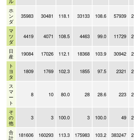
ル
ホ
ン
35983
30481
118.1
33133
108.6
57939
201
ダ
マ
ツ
4419
4071
108.5
4463
99.0
11729
200
ダ
日
19084
17026
112.1
18368
103.9
30942
202
産
ト
ヨ
1809
1769
102.3
1855
97.5
2321
202
タ
ス
マ
8
10
80.0
28
28.6
223
201
ー
ト
そ
の
3
3
100.0
3
100.0
49
201
他
合
181606
160293
113.3
175983
103.2
383247
201
計