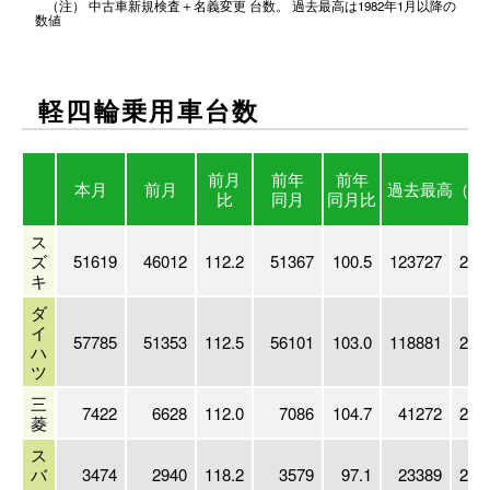
（注） 中古車新規検査＋名義変更 台数。 過去最高は1982年1月以降の
数値
軽四輪乗用車台数
前月
前年
前年
本月
前月
過去最高
（年
比
同月
同月比
ス
ズ
51619
46012
112.2
51367
100.5
123727
201
キ
ダ
イ
57785
51353
112.5
56101
103.0
118881
201
ハ
ツ
三
7422
6628
112.0
7086
104.7
41272
200
菱
ス
バ
3474
2940
118.2
3579
97.1
23389
200