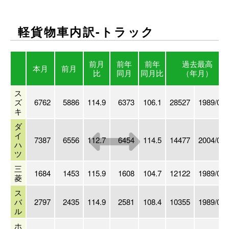
軽貨物車内訳-トラック
前月
前年
前年
過去最高
本月
前月
比
同月
同月比
（年月）
ス
ズ
6762
5886
114.9
6373
106.1
28527
1989/03
キ
ダ
イ
7387
6556
112.7
6454
114.5
14477
2004/03
ハ
ツ
三
1684
1453
115.9
1608
104.7
12122
1989/03
菱
ス
バ
2797
2435
114.9
2581
108.4
10355
1989/03
ル
ホ