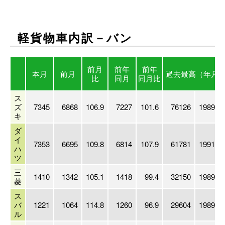
軽貨物車内訳－バン
前月
前年
前年
本月
前月
過去最高
（年月
比
同月
同月比
ス
ズ
7345
6868
106.9
7227
101.6
76126
1989/03
キ
ダ
イ
7353
6695
109.8
6814
107.9
61781
1991/03
ハ
ツ
三
1410
1342
105.1
1418
99.4
32150
1989/03
菱
ス
バ
1221
1064
114.8
1260
96.9
29604
1989/03
ル