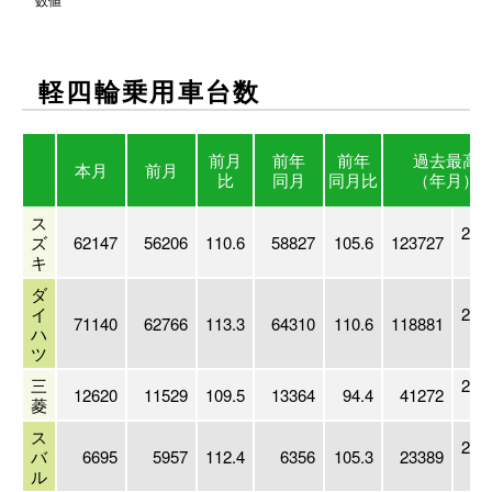
数値
軽四輪乗用車台数
前月
前年
前年
過去最高
本月
前月
比
同月
同月比
（年月）
ス
201
ズ
62147
56206
110.6
58827
105.6
123727
キ
ダ
イ
201
71140
62766
113.3
64310
110.6
118881
ハ
ツ
三
200
12620
11529
109.5
13364
94.4
41272
菱
ス
200
バ
6695
5957
112.4
6356
105.3
23389
ル