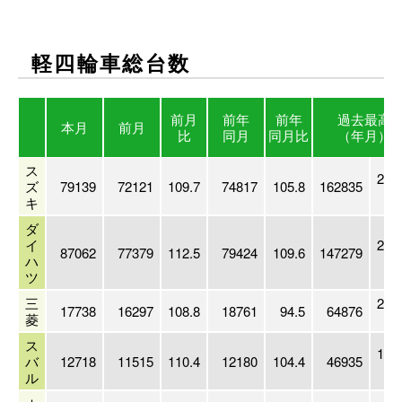
軽四輪車総台数
前月
前年
前年
過去最高
本月
前月
比
同月
同月比
（年月）
ス
200
ズ
79139
72121
109.7
74817
105.8
162835
キ
ダ
イ
201
87062
77379
112.5
79424
109.6
147279
ハ
ツ
三
200
17738
16297
108.8
18761
94.5
64876
菱
ス
199
バ
12718
11515
110.4
12180
104.4
46935
ル