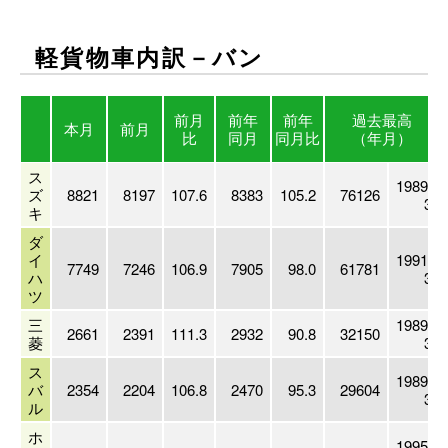
軽貨物車内訳－バン
前月
前年
前年
過去最高
本月
前月
比
同月
同月比
（年月）
ス
1989.
ズ
8821
8197
107.6
8383
105.2
76126
3
キ
ダ
イ
1991.
7749
7246
106.9
7905
98.0
61781
ハ
3
ツ
三
1989.
2661
2391
111.3
2932
90.8
32150
菱
3
ス
1989.
バ
2354
2204
106.8
2470
95.3
29604
3
ル
ホ
1995.