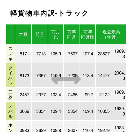
軽貨物車内訳-トラック
前月
前年
前年
過去最高
本月
前月
比
同月
同月比
（年月）
ス
1989.
ズ
8171
7718
105.9
7607
107.4
28527
3
キ
ダ
イ
2004.
8173
7367
110.9
7209
113.4
14477
ハ
3
ツ
三
1989.
2457
2377
103.4
2465
99.7
12122
菱
3
ス
1989.
バ
3669
3354
109.4
3354
109.4
10355
3
ル
ホ
1983.
ン
3983
3629
109.8
3607
110.4
19279