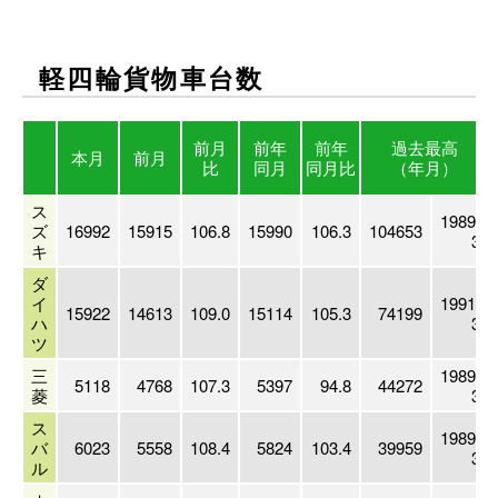
軽四輪貨物車台数
前月
前年
前年
過去最高
本月
前月
比
同月
同月比
（年月）
ス
1989.
ズ
16992
15915
106.8
15990
106.3
104653
3
キ
ダ
イ
1991.
15922
14613
109.0
15114
105.3
74199
ハ
3
ツ
三
1989.
5118
4768
107.3
5397
94.8
44272
菱
3
ス
1989.
バ
6023
5558
108.4
5824
103.4
39959
3
ル