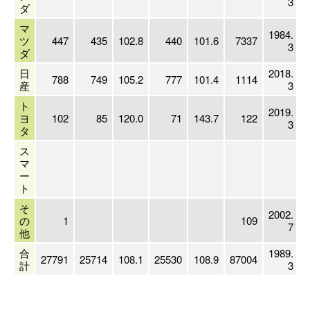
3
ダ
マ
1984.
ツ
447
435
102.8
440
101.6
7337
3
ダ
日
2018.
788
749
105.2
777
101.4
1114
産
3
ト
2019.
ヨ
102
85
120.0
71
143.7
122
3
タ
ス
マ
ー
ト
そ
2002.
の
1
109
7
他
合
1989.
27791
25714
108.1
25530
108.9
87004
2
計
3