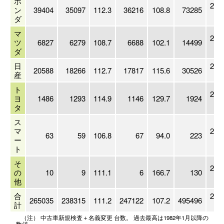
ホ
201
ン
39404
35097
112.3
36216
108.8
73285
ダ
マ
200
ツ
6827
6279
108.7
6688
102.1
14499
ダ
日
201
20588
18266
112.7
17817
115.6
30526
産
ト
201
ヨ
1486
1293
114.9
1146
129.7
1924
タ
ス
マ
201
63
59
106.8
67
94.0
223
ー
ト
そ
200
の
10
9
111.1
6
166.7
130
他
合
201
265035
238315
111.2
247122
107.2
495496
計
（注） 中古車新規検査＋名義変更 台数。 過去最高は1982年1月以降の