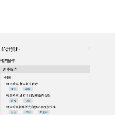
統計資料
軽四輪車
新車販売
全国
軽四輪車 新車販売台数
速報
確報
軽四輪車 通称名別
新車販売台数
速報
確報
軽四輪車新車販売台数の
車種別推移
月別
年別
年度別