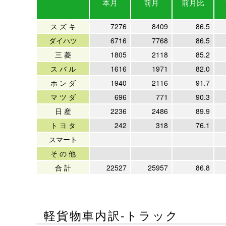
本月
前月
前月比
ス ズ キ
7276
8409
86.5
ダイハツ
6716
7768
86.5
三 菱
1805
2118
85.2
ス バ ル
1616
1971
82.0
ホ ン ダ
1940
2116
91.7
マ ツ ダ
696
771
90.3
日 産
2236
2486
89.9
ト ヨ タ
242
318
76.1
スマート
そ の 他
合 計
22527
25957
86.8
軽貨物車内訳-トラック