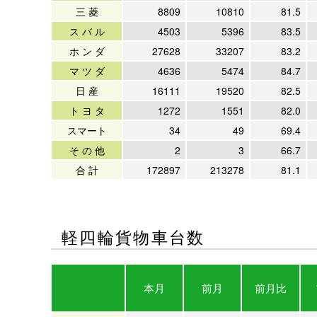
三 菱
8809
10810
81.5
ス バ ル
4503
5396
83.5
ホ ン ダ
27628
33207
83.2
マ ツ ダ
4636
5474
84.7
日 産
16111
19520
82.5
ト ヨ タ
1272
1551
82.0
スマート
34
49
69.4
そ の 他
2
3
66.7
合 計
172897
213278
81.1
軽四輪貨物車台数
本月
前月
前月比