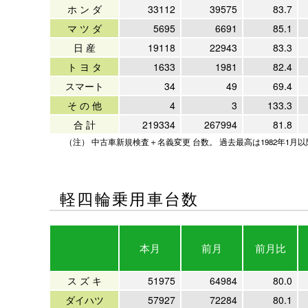
ホ ン ダ
33112
39575
83.7
マ ツ ダ
5695
6691
85.1
日 産
19118
22943
83.3
ト ヨ タ
1633
1981
82.4
スマート
34
49
69.4
そ の 他
4
3
133.3
合 計
219334
267994
81.8
（注） 中古車新規検査＋名義変更 台数。 過去最高は1982年1月
軽四輪乗用車台数
本月
前月
前月比
ス ズ キ
51975
64984
80.0
ダイハツ
57927
72284
80.1