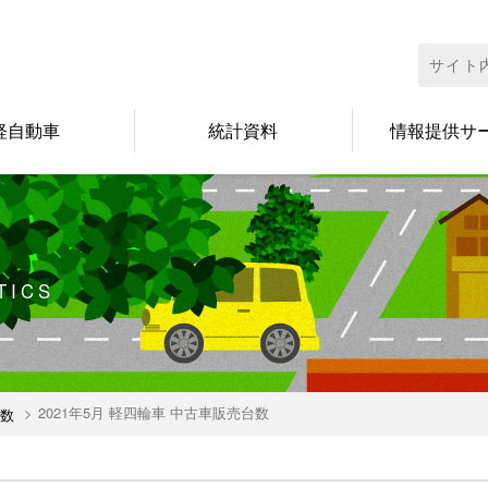
検
索:
軽自動車
統計資料
情報提供サ
TICS
2021年5月 軽四輪車 中古車販売台数
数