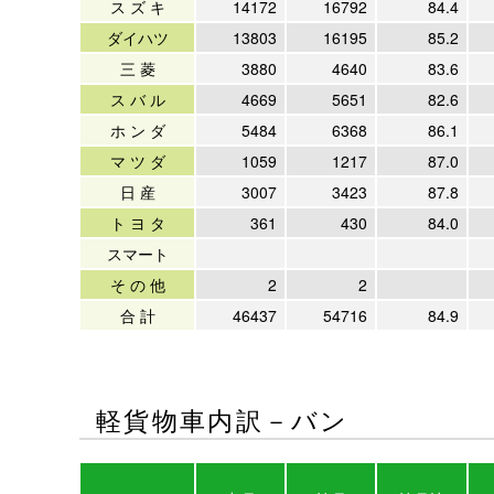
ス ズ キ
14172
16792
84.4
ダイハツ
13803
16195
85.2
三 菱
3880
4640
83.6
ス バ ル
4669
5651
82.6
ホ ン ダ
5484
6368
86.1
マ ツ ダ
1059
1217
87.0
日 産
3007
3423
87.8
ト ヨ タ
361
430
84.0
スマート
そ の 他
2
2
合 計
46437
54716
84.9
軽貨物車内訳－バン