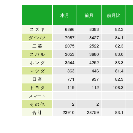
本月
前月
前月比
ス ズ キ
6896
8383
82.3
ダイハツ
7087
8427
84.1
三 菱
2075
2522
82.3
ス バ ル
3053
3680
83.0
ホ ン ダ
3544
4252
83.3
マ ツ ダ
363
446
81.4
日 産
771
937
82.3
ト ヨ タ
119
112
106.3
スマート
そ の 他
2
2
合 計
23910
28759
83.1