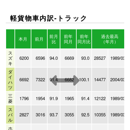
軽貨物車内訳-トラック
前月
前年
前年
過去最高
本月
前月
比
同月
同月比
（年月）
ス
ズ
6200
6596
94.0
6669
93.0
28527
1989/03
キ
ダ
イ
6692
7322
91.4
6682
100.1
14477
2004/03
ハ
ツ
三
1796
1954
91.9
1965
91.4
12122
1989/03
菱
ス
バ
2827
3016
93.7
3055
92.5
10355
1989/03
ル
ホ