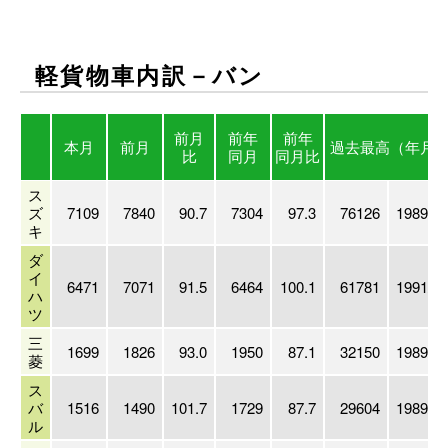
軽貨物車内訳－バン
前月
前年
前年
本月
前月
過去最高
（年月
比
同月
同月比
ス
ズ
7109
7840
90.7
7304
97.3
76126
1989/03
キ
ダ
イ
6471
7071
91.5
6464
100.1
61781
1991/03
ハ
ツ
三
1699
1826
93.0
1950
87.1
32150
1989/03
菱
ス
バ
1516
1490
101.7
1729
87.7
29604
1989/03
ル