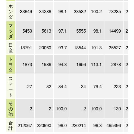
ホ
ン
33649
34286
98.1
33582
100.2
73285
201
ダ
マ
ツ
5450
5613
97.1
5555
98.1
14499
200
ダ
日
18791
20060
93.7
18544
101.3
35527
202
産
ト
ヨ
1873
1986
94.3
1656
113.1
2878
202
タ
ス
マ
27
32
84.4
34
79.4
223
201
ー
ト
そ
の
2
2
100.0
2
100.0
130
200
他
合
212067
220990
96.0
220214
96.3
495496
201
計