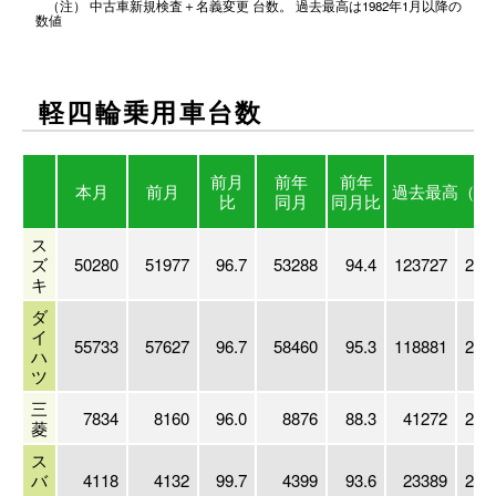
（注） 中古車新規検査＋名義変更 台数。 過去最高は1982年1月以降の
数値
軽四輪乗用車台数
前月
前年
前年
本月
前月
過去最高
（年
比
同月
同月比
ス
ズ
50280
51977
96.7
53288
94.4
123727
201
キ
ダ
イ
55733
57627
96.7
58460
95.3
118881
201
ハ
ツ
三
7834
8160
96.0
8876
88.3
41272
200
菱
ス
バ
4118
4132
99.7
4399
93.6
23389
200