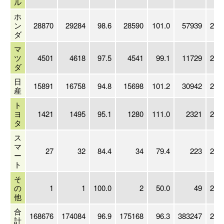
ル
ホ
ン
28870
29284
98.6
28590
101.0
57939
201
ダ
マ
ツ
4501
4618
97.5
4541
99.1
11729
200
ダ
日
15891
16758
94.8
15698
101.2
30942
202
産
ト
ヨ
1421
1495
95.1
1280
111.0
2321
202
タ
ス
マ
27
32
84.4
34
79.4
223
201
ー
ト
そ
の
1
1
100.0
2
50.0
49
201
他
合
168676
174084
96.9
175168
96.3
383247
201
計