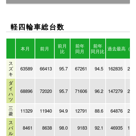
軽四輪車総台数
前月
前年
前年
本月
前月
過去最高
（年
比
同月
同月比
ス
ズ
63589
66413
95.7
67261
94.5
162835
200
キ
ダ
イ
68896
72020
95.7
71606
96.2
147279
201
ハ
ツ
三
11329
11940
94.9
12791
88.6
64876
200
菱
ス
バ
8461
8638
98.0
9183
92.1
46935
199
ル