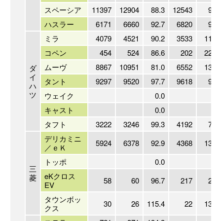
スペーシア
11397
12904
88.3
12543
90.
ハスラー
6171
6660
92.7
6820
90.
ミラ
4079
4521
90.2
3533
115.
コペン
454
524
86.6
202
224.
ムーヴ
8867
10951
81.0
6552
135.
ダ
イ
タント
9297
9520
97.7
9618
96.
ハ
ツ
ウェイク
0.0
0.
キャスト
0.0
0.
タフト
3222
3246
99.3
4192
76.
デリカミニ
5924
6378
92.9
4368
135.
／ｅＫ
トッポ
0.0
0.
三
eKクロス
菱
58
60
96.7
217
26.
EV
タウンボッ
30
26
115.4
22
136.
クス