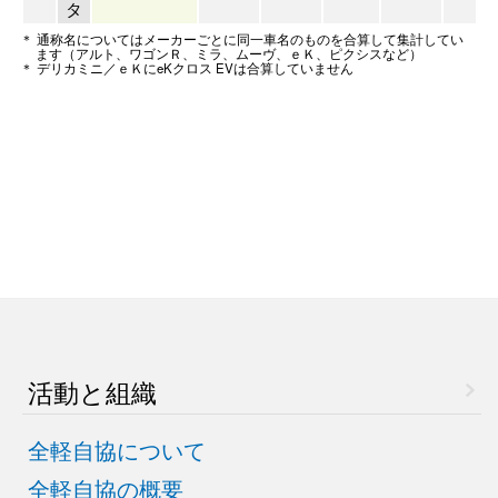
タ
＊ 通称名についてはメーカーごとに同一車名のものを合算して集計してい
ます（アルト、ワゴンＲ、ミラ、ムーヴ、ｅＫ、ピクシスなど）
＊ デリカミニ／ｅＫにeKクロス EVは合算していません
活動と組織
全軽自協について
全軽自協の概要