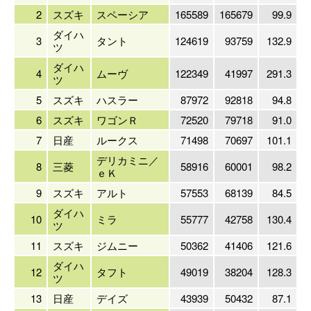
2
スズキ
スペーシア
165589
165679
99.9
ダイハ
3
タント
124619
93759
132.9
ツ
ダイハ
4
ムーヴ
122349
41997
291.3
ツ
5
スズキ
ハスラー
87972
92818
94.8
6
スズキ
ワゴンＲ
72520
79718
91.0
7
日産
ルークス
71498
70697
101.1
デリカミニ／
8
三菱
58916
60001
98.2
ｅＫ
9
スズキ
アルト
57553
68139
84.5
ダイハ
10
ミラ
55777
42758
130.4
ツ
11
スズキ
ジムニー
50362
41406
121.6
ダイハ
12
タフト
49019
38204
128.3
ツ
13
日産
デイズ
43939
50432
87.1