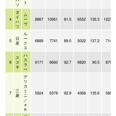
ト
ツ
ダ
ム
イ
4
ー
8867
10951
81.0
6552
135.3
122349
ハ
ヴ
ツ
ル
日
ー
5
6889
7741
89.0
5022
137.2
71498
産
ク
ス
ハ
ス
ス
6
ズ
6171
6660
92.7
6820
90.5
87972
ラ
キ
ー
デ
リ
カ
三
ミ
7
5924
6378
92.9
4368
135.6
58916
菱
ニ
／
ｅ
Ｋ