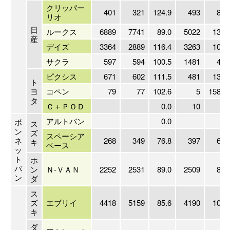
クリッパー
401
321
124.9
493
81.
リオ
日
ルークス
6889
7741
89.0
5022
137.
産
デイズ
3364
2889
116.4
3263
103.
サクラ
597
594
100.5
1481
40.
ピクシス
671
602
111.5
481
139.
ト
ヨ
コペン
79
77
102.6
5
1580.
タ
Ｃ＋ＰＯＤ
0.0
10
0.
アルトバン
0.0
0.
ボ
ス
ン
ズ
スペーシア
ネ
268
349
76.8
397
67.
キ
ベース
ッ
ト
ホ
バ
ン
Ｎ-ＶＡＮ
2252
2531
89.0
2509
89.
ン
ダ
ス
ズ
エブリイ
4418
5159
85.6
4190
105.
キ
ダ