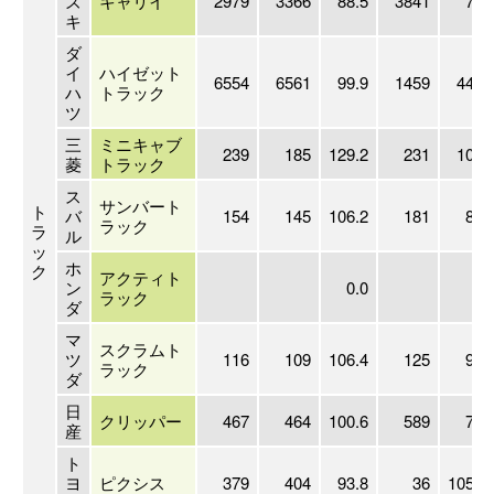
ズ
キャリイ
2979
3366
88.5
3841
77.
キ
ダ
イ
ハイゼット
6554
6561
99.9
1459
449.
ハ
トラック
ツ
三
ミニキャブ
239
185
129.2
231
103.
菱
トラック
ス
サンバート
ト
バ
154
145
106.2
181
85.
ラック
ラ
ル
ッ
ホ
ク
アクティト
ン
0.0
0.
ラック
ダ
マ
スクラムト
ツ
116
109
106.4
125
92.
ラック
ダ
日
クリッパー
467
464
100.6
589
79.
産
ト
ヨ
ピクシス
379
404
93.8
36
1052.