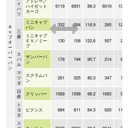
アトレー／
イ
ハイゼット
6119
6931
88.3
6019
101.
ハ
カーゴ
ツ
ミニキャブ
332
284
116.9
265
125.
キ
バン
三
ャ
ミニキャブ
菱
ブ
ＥＶ／ミー
130
106
122.6
507
25.
オ
ブ
ー
バ
ス
サンバーバ
ー
バ
176
194
90.7
214
82.
ン
バ
ル
ン
マ
スクラムバ
ツ
261
325
80.3
347
75.
ン
ダ
日
クリッパー
1569
1598
98.2
1693
92.
産
ト
ヨ
ピクシス
684
811
84.3
620
110.
タ
ス