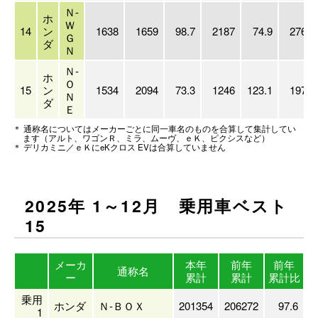
Ｎ-
ホ
Ｗ
14
ン
1638
1659
98.7
2187
74.9
27628
Ｇ
ダ
Ｎ
Ｎ-
ホ
Ｏ
15
ン
1534
2094
73.3
1246
123.1
19744
Ｎ
ダ
Ｅ
＊ 通称名についてはメーカーごとに同一車名のものを合算して集計してい
ます（アルト、ワゴンＲ、ミラ、ムーヴ、ｅＫ、ピクシスなど）
＊ デリカミニ／ｅＫにeKクロス EVは合算していません
2025年 1～12月 乗用車ベスト
15
メーカ
本年
前年
前年
通称名
ー
累計
累計
累計比
乗用
ホンダ
Ｎ-ＢＯＸ
201354
206272
97.6
1