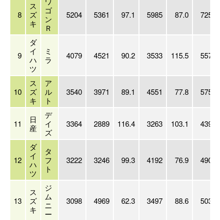
ワ
ス
ゴ
8
ズ
5204
5361
97.1
5985
87.0
72520
ン
キ
Ｒ
ダ
イ
ミ
9
4079
4521
90.2
3533
115.5
55777
ハ
ラ
ツ
ス
ア
10
ズ
ル
3540
3971
89.1
4551
77.8
57553
キ
ト
デ
日
11
イ
3364
2889
116.4
3263
103.1
43939
産
ズ
ダ
タ
イ
12
フ
3222
3246
99.3
4192
76.9
49019
ハ
ト
ツ
ジ
ス
ム
13
ズ
3098
4969
62.3
3497
88.6
50362
ニ
キ
ー