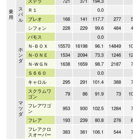
ステラ
721
371
194.3
0.
ス
Ｒ１
0.0
0.
乗
バ
用
プレオ
166
141
117.7
277
59.
ル
シフォン
228
229
99.6
484
47.
バモス
0.0
0.
Ｎ-ＢＯＸ
15570
16198
96.1
14849
104.
ホ
ン
Ｎ-ＯＮＥ
1534
2094
73.3
1246
123.
ダ
Ｎ-ＷＧＮ
1638
1659
98.7
2187
74.
Ｓ６６０
0.0
0.
キャロル
295
291
101.4
388
76.
スクラムワ
79
86
91.9
73
108.
ゴン
マ
フレアワゴ
ツ
953
930
102.5
1284
74.
ン
ダ
フレア
193
239
80.8
276
69.
フレアクロ
383
361
106.1
544
70.
スオーバー