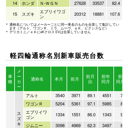
14
ホンダ
Ｎ-ＷＧＮ
27628
33537
82.4
エブリイワゴ
15
スズキ
20312
18881
107.6
ン
＊ 通称名についてはメーカーごとに同一車名のものを合算して集計してい
ます（アルト、ワゴンＲ、ミラ、ムーヴ、ｅＫ、ピクシスなど）
＊ デリカミニ／ｅＫにeKクロス EVは合算していません
軽四輪通称名別新車販売
台数
メ
車
ー
前月
前年
前年
通称名
本月
前月
種
カ
比
同月
同月
ー
アルト
3540
3971
89.1
4551
77.
ワゴンＲ
5204
5361
97.1
5985
87.
エブリイワ
ス
1334
1551
86.0
1343
99.
ゴン
ズ
キ
ジムニー
3098
4969
62.3
3497
88.