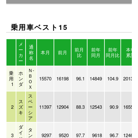
乗用車ベスト15
メ
通
ー
前月
前年
前年
本年
称
本月
前月
カ
比
同月
同月比
累計
名
ー
Ｎ-
乗
ホ
Ｂ
用
ン
15570
16198
96.1
14849
104.9
201354
Ｏ
1
ダ
Ｘ
ス
ス
ペ
2
ズ
ー
11397
12904
88.3
12543
90.9
165589
キ
シ
ア
ダ
タ
イ
3
ン
9297
9520
97.7
9618
96.7
124619
ハ