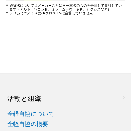
＊ 通称名についてはメーカーごとに同一車名のものを合算して集計してい
ます（アルト、ワゴンＲ、ミラ、ムーヴ、ｅＫ、ピクシスなど）
＊ デリカミニ／ｅＫにeKクロス EVは合算していません
活動と組織
全軽自協について
全軽自協の概要