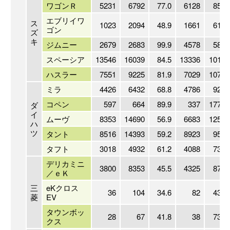
ワゴンＲ
5231
6792
77.0
6128
85.4
エブリイワ
ス
1023
2094
48.9
1661
61.6
ゴン
ズ
キ
ジムニー
2679
2683
99.9
4578
58.5
スペーシア
13546
16039
84.5
13336
101.6
ハスラー
7551
9225
81.9
7029
107.4
ミラ
4426
6432
68.8
4786
92.5
コペン
597
664
89.9
337
177.2
ダ
イ
ムーヴ
8353
14690
56.9
6683
125.0
ハ
ツ
タント
8516
14393
59.2
8923
95.4
タフト
3018
4932
61.2
4088
73.8
デリカミニ
3800
8353
45.5
4325
87.9
／ｅＫ
三
eKクロス
36
104
34.6
82
43.9
菱
EV
タウンボッ
28
67
41.8
38
73.7
クス