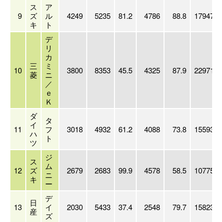
ス
ア
9
ズ
ル
4249
5235
81.2
4786
88.8
17947
キ
ト
デ
リ
カ
三
ミ
10
3800
8353
45.5
4325
87.9
22971
菱
ニ
／
ｅ
Ｋ
ダ
タ
イ
11
フ
3018
4932
61.2
4088
73.8
15593
ハ
ト
ツ
ジ
ス
ム
12
ズ
2679
2683
99.9
4578
58.5
10775
ニ
キ
ー
デ
日
13
イ
2030
5433
37.4
2548
79.7
15823
産
ズ