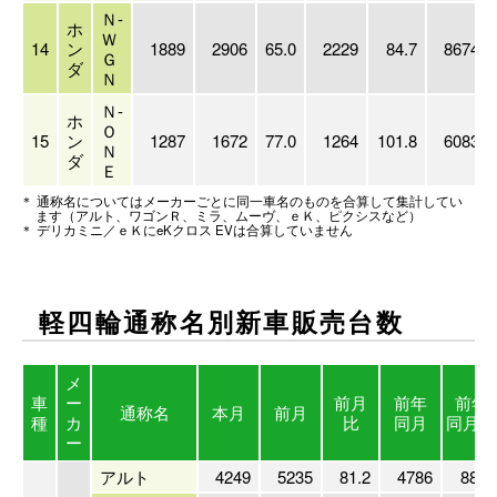
Ｎ-
ホ
Ｗ
14
ン
1889
2906
65.0
2229
84.7
8674
Ｇ
ダ
Ｎ
Ｎ-
ホ
Ｏ
15
ン
1287
1672
77.0
1264
101.8
6083
Ｎ
ダ
Ｅ
＊ 通称名についてはメーカーごとに同一車名のものを合算して集計してい
ます（アルト、ワゴンＲ、ミラ、ムーヴ、ｅＫ、ピクシスなど）
＊ デリカミニ／ｅＫにeKクロス EVは合算していません
軽四輪通称名別新車販売
台数
メ
車
ー
前月
前年
前年
通称名
本月
前月
種
カ
比
同月
同月比
ー
アルト
4249
5235
81.2
4786
88.8