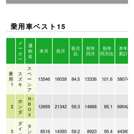
乗用車ベスト15
メ
通
ー
前月
前年
前年
本年
称
本月
前月
カ
比
同月
同月比
累計
名
ー
ス
乗
ス
ペ
用
ズ
ー
13546
16039
84.5
13336
101.6
58074
1
キ
シ
ア
Ｎ-
ホ
Ｂ
2
ン
12659
21342
59.3
14868
85.1
69042
Ｏ
ダ
Ｘ
ダ
タ
イ
3
ン
8516
14393
59.2
8923
95.4
44393
ハ