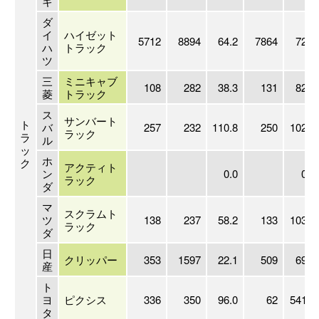
キ
ダ
イ
ハイゼット
5712
8894
64.2
7864
72.6
ハ
トラック
ツ
三
ミニキャブ
108
282
38.3
131
82.4
菱
トラック
ス
サンバート
ト
バ
257
232
110.8
250
102.8
ラック
ラ
ル
ッ
ホ
ク
アクティト
ン
0.0
0.0
ラック
ダ
マ
スクラムト
ツ
138
237
58.2
133
103.8
ラック
ダ
日
クリッパー
353
1597
22.1
509
69.4
産
ト
ヨ
ピクシス
336
350
96.0
62
541.9
タ