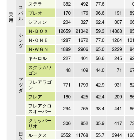
ステラ
382
492
77.6
0.0
ス
バ
プレオ
170
176
96.6
191
89.0
乗
ル
用
シフォン
204
327
62.4
307
66.4
Ｎ-ＢＯＸ
12659
21342
59.3
14868
85.1
ホ
ン
Ｎ-ＯＮＥ
1287
1672
77.0
1264
101.8
ダ
Ｎ-ＷＧＮ
1889
2906
65.0
2229
84.7
キャロル
227
401
56.6
245
92.7
スクラムワ
48
109
44.0
71
67.6
ゴン
マ
フレアワゴ
ツ
771
1799
42.9
931
82.8
ン
ダ
フレア
180
425
42.4
209
86.1
フレアクロ
294
765
38.4
441
66.7
スオーバー
クリッパー
306
852
35.9
417
73.4
リオ
日
ルークス
6552
11768
55.7
3944
166.1
産