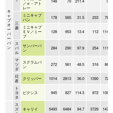
148
70
211.4
0.0
／ｅ－アト
レー
キ
ミニキャブ
ャ
178
565
31.5
233
76.4
バン
ブ
三
オ
ミニキャブ
菱
ー
ＥＶ／ミー
128
953
13.4
112
114.3
バ
ブ
ー
バ
ス
サンバーバ
ン
バ
284
290
97.9
254
111.8
ン
ル
マ
スクラムバ
ツ
272
561
48.5
316
86.1
ン
ダ
日
クリッパー
1014
2813
36.0
1390
72.9
産
ト
ヨ
ピクシス
945
827
114.3
872
108.4
タ
ス
ズ
キャリイ
5493
6484
84.7
3729
147.3