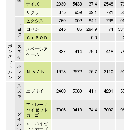
デイズ
2030
5433
37.4
2548
79.7
サクラ
375
959
39.1
721
52.0
ピクシス
759
902
84.1
788
96.3
ト
ヨ
コペン
245
86
284.9
74
331.1
タ
Ｃ＋ＰＯＤ
0.0
0.0
ボ
ス
スペーシア
ン
ズ
327
414
79.0
418
78.2
ベース
ネ
キ
ッ
ホ
ト
ン
Ｎ-ＶＡＮ
1973
2572
76.7
2110
93.5
バ
ダ
ン
ス
ズ
エブリイ
2460
5980
41.1
4291
57.3
キ
アトレー／
ハイゼット
7006
9413
74.4
7092
98.8
ダ
カーゴ
イ
ｅ－ハイゼ
ハ
ットカーゴ
ツ