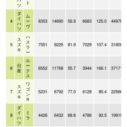
ト
ツ
ダ
ム
イ
4
ー
8353
14690
56.9
6683
125.0
44976
ハ
ヴ
ツ
ハ
ス
ス
5
ズ
7551
9225
81.9
7029
107.4
31800
ラ
キ
ー
ル
日
ー
6
6552
11768
55.7
3944
166.1
37171
産
ク
ス
ワ
ス
ゴ
7
ズ
5231
6792
77.0
6128
85.4
22566
ン
キ
Ｒ
ダ
イ
ミ
8
4426
6432
68.8
4786
92.5
19919
ハ
ラ
ツ