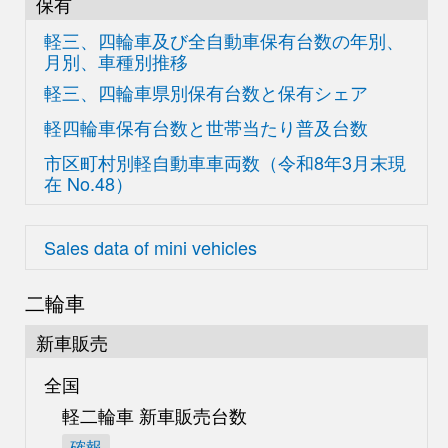
保有
軽三、四輪車及び
全自動車保有台数の
年別、
月別、車種別推移
軽三、四輪車県別
保有台数と保有シェア
軽四輪車保有台数と世帯当たり普及台数
市区町村別軽自動車車両数
（令和8年3月末現
在
No.48）
Sales data of mini vehicles
二輪車
新車販売
全国
軽二輪車 新車販売台数
確報