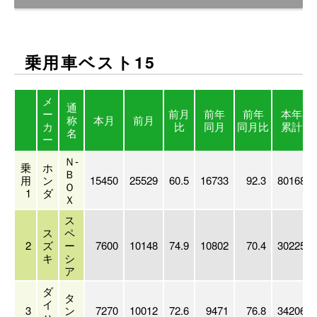
乗用車ベスト15
メ
通
ー
前月
前年
前年
本年
称
本月
前月
カ
比
同月
同月比
累計
名
ー
Ｎ-
乗
ホ
Ｂ
用
ン
15450
25529
60.5
16733
92.3
80168
Ｏ
1
ダ
Ｘ
ス
ス
ペ
2
ズ
ー
7600
10148
74.9
10802
70.4
30225
キ
シ
ア
ダ
タ
イ
3
ン
7270
10012
72.6
9471
76.8
34206
ハ