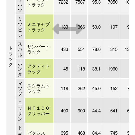
7232
7587
95.3
7050
102.
ハ
トラック
ツ
ミ
ツ
ミニキャブ
183
366
50.0
197
92.
ビ
トラック
シ
ス
サンバート
ト
バ
433
551
78.6
315
137.
ラック
ラ
ル
ッ
ホ
ク
アクティト
ン
45
118
38.1
1960
2.
ラック
ダ
マ
スクラムト
ツ
118
262
45.0
152
77.
ラック
ダ
ニ
ッ
ＮＴ１００
400
900
44.4
641
62.
サ
クリッパー
ン
ト
ヨ
ピクシス
395
468
84.4
745
53.