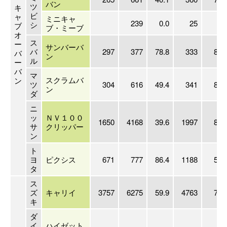
バン
ツ
キ
ビ
ャ
ミニキャ
239
0.0
25
0.
シ
ブ
ブ・ミーブ
オ
ス
ー
サンバーバ
バ
297
377
78.8
333
89.
バ
ン
ル
ー
バ
マ
スクラムバ
ン
ツ
304
616
49.4
341
89.
ン
ダ
ニ
ッ
ＮＶ１００
1650
4168
39.6
1997
82.
サ
クリッパー
ン
ト
ヨ
ピクシス
671
777
86.4
1188
56.
タ
ス
ズ
キャリイ
3757
6275
59.9
4763
78.
キ
ダ
イ
ハイゼット