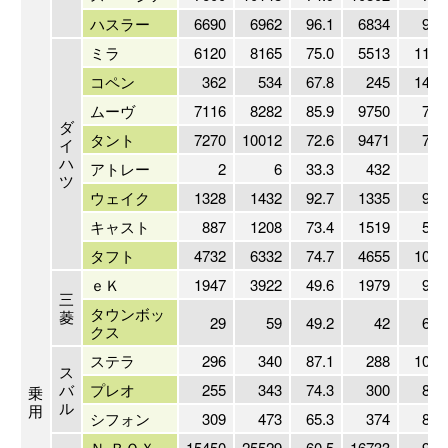
ハスラー
6690
6962
96.1
6834
97.
ミラ
6120
8165
75.0
5513
111.
コペン
362
534
67.8
245
147.
ムーヴ
7116
8282
85.9
9750
73.
ダ
タント
7270
10012
72.6
9471
76.
イ
ハ
アトレー
2
6
33.3
432
0.
ツ
ウェイク
1328
1432
92.7
1335
99.
キャスト
887
1208
73.4
1519
58.
タフト
4732
6332
74.7
4655
101.
ｅＫ
1947
3922
49.6
1979
98.
三
タウンボッ
菱
29
59
49.2
42
69.
クス
ステラ
296
340
87.1
288
102.
ス
バ
プレオ
255
343
74.3
300
85.
乗
ル
用
シフォン
309
473
65.3
374
82.
Ｎ-ＢＯＸ
15450
25529
60.5
16733
92.