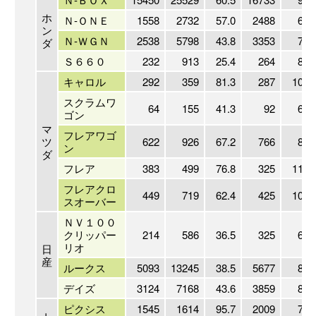
ホ
Ｎ-ＯＮＥ
1558
2732
57.0
2488
62.
ン
Ｎ-ＷＧＮ
2538
5798
43.8
3353
75.
ダ
Ｓ６６０
232
913
25.4
264
87.
キャロル
292
359
81.3
287
101.
スクラムワ
64
155
41.3
92
69.
ゴン
マ
フレアワゴ
ツ
622
926
67.2
766
81.
ン
ダ
フレア
383
499
76.8
325
117.
フレアクロ
449
719
62.4
425
105.
スオーバー
ＮＶ１００
クリッパー
214
586
36.5
325
65.
リオ
日
産
ルークス
5093
13245
38.5
5677
89.
デイズ
3124
7168
43.6
3859
81.
ピクシス
1545
1614
95.7
2009
76.