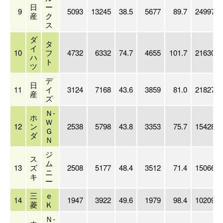
日
ー
9
5093
13245
38.5
5677
89.7
24997
産
ク
ス
ダ
タ
イ
10
フ
4732
6332
74.7
4655
101.7
21630
ハ
ト
ツ
デ
日
11
イ
3124
7168
43.6
3859
81.0
21827
産
ズ
Ｎ-
ホ
Ｗ
12
ン
2538
5798
43.8
3353
75.7
15428
Ｇ
ダ
Ｎ
ジ
ス
ム
13
ズ
2508
5177
48.4
3512
71.4
15066
ニ
キ
ー
三
ｅ
14
1947
3922
49.6
1979
98.4
10209
菱
Ｋ
Ｎ-