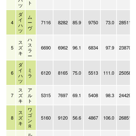
ト
ツ
ダ
ム
イ
4
ー
7116
8282
85.9
9750
73.0
28511
ハ
ヴ
ツ
ハ
ス
ス
5
ズ
6690
6962
96.1
6834
97.9
23870
ラ
キ
ー
ダ
イ
ミ
6
6120
8165
75.0
5513
111.0
25058
ハ
ラ
ツ
ス
ア
7
ズ
ル
5315
7697
69.1
5408
98.3
24429
キ
ト
ワ
ス
ゴ
8
ズ
5160
9120
56.6
4867
106.0
26851
ン
キ
Ｒ
ル