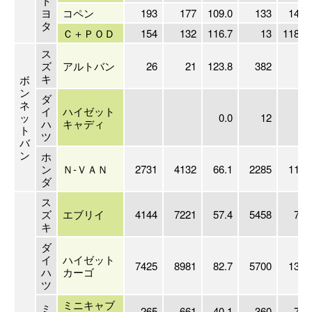
ト
ヨ
コペン
193
177
109.0
133
145.
タ
Ｃ＋ＰＯＤ
154
132
116.7
13
1184.
ス
ズ
アルトバン
26
21
123.8
382
6.
キ
ボ
ン
ダ
ネ
イ
ハイゼット
ッ
0.0
12
0.
ハ
キャディ
ト
ツ
バ
ン
ホ
ン
Ｎ-ＶＡＮ
2731
4132
66.1
2285
119.
ダ
ス
ズ
エブリイ
4144
7221
57.4
5458
75.
キ
ダ
イ
ハイゼット
7425
8981
82.7
5700
130.
ハ
カーゴ
ツ
ミニキャブ
ミ
265
661
40.1
360
73.