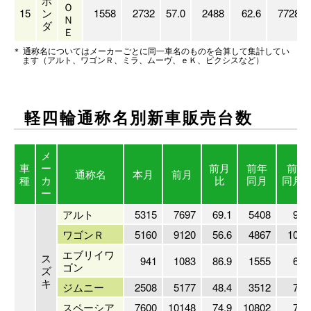
ホ
Ｏ
15
ン
1558
2732
57.0
2488
62.6
7728
Ｎ
ダ
Ｅ
＊ 通称名についてはメーカーごとに同一車名のものを合算して集計してい
ます（アルト、ワゴンＲ、ミラ、ムーヴ、ｅＫ、ピクシスなど）
軽四輪通称名別新車販売
台数
メ
車
ー
前月
前年
前年
通称名
本月
前月
種
カ
比
同月
同月
ー
アルト
5315
7697
69.1
5408
98.
ワゴンＲ
5160
9120
56.6
4867
106.
エブリイワ
ス
941
1083
86.9
1555
60.
ゴン
ズ
キ
ジムニー
2508
5177
48.4
3512
71.
スペーシア
7600
10148
74.9
10802
70.