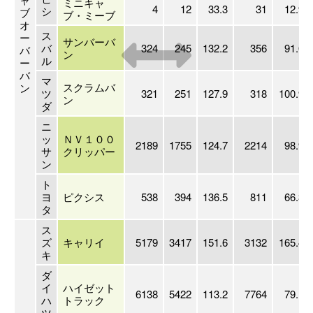
ミニキャ
4
12
33.3
31
12.9
シ
ブ
ブ・ミーブ
オ
ス
ー
サンバーバ
バ
324
245
132.2
356
91.0
バ
ン
ル
ー
バ
マ
スクラムバ
ン
ツ
321
251
127.9
318
100.9
ン
ダ
ニ
ッ
ＮＶ１００
2189
1755
124.7
2214
98.9
サ
クリッパー
ン
ト
ヨ
ピクシス
538
394
136.5
811
66.3
タ
ス
ズ
キャリイ
5179
3417
151.6
3132
165.4
キ
ダ
イ
ハイゼット
6138
5422
113.2
7764
79.1
ハ
トラック
ツ