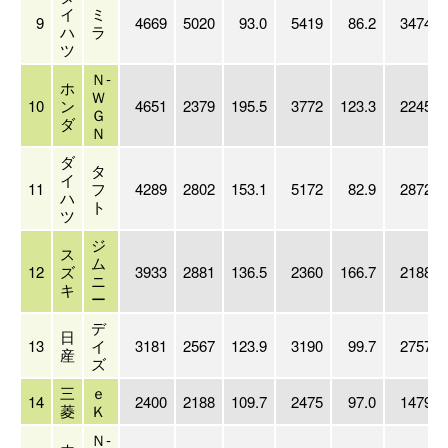
イ
ミ
9
4669
5020
93.0
5419
86.2
34747
ハ
ラ
ツ
Ｎ-
ホ
Ｗ
10
ン
4651
2379
195.5
3772
123.3
22458
Ｇ
ダ
Ｎ
ダ
タ
イ
11
フ
4289
2802
153.1
5172
82.9
28721
ハ
ト
ツ
ジ
ス
ム
12
ズ
3933
2881
136.5
2360
166.7
21880
ニ
キ
ー
デ
日
13
イ
3181
2567
123.9
3190
99.7
27575
産
ズ
三
ｅ
14
2400
2188
109.7
2475
97.0
14797
菱
Ｋ
Ｎ-