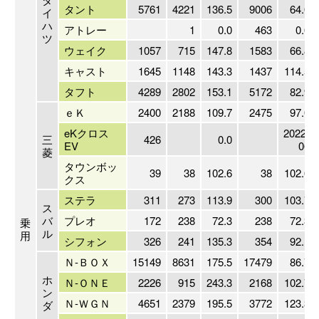
タント
5761
4221
136.5
9006
64.0
イ
ハ
アトレー
1
0.0
463
0.0
ツ
ウェイク
1057
715
147.8
1583
66.8
キャスト
1645
1148
143.3
1437
114.5
タフト
4289
2802
153.1
5172
82.9
ｅＫ
2400
2188
109.7
2475
97.0
eKクロス
2022-
三
426
0.0
EV
06
菱
タウンボッ
39
38
102.6
38
102.6
クス
ステラ
311
273
113.9
300
103.7
ス
バ
プレオ
172
238
72.3
238
72.3
乗
ル
用
シフォン
326
241
135.3
354
92.1
Ｎ-ＢＯＸ
15149
8631
175.5
17479
86.7
ホ
Ｎ-ＯＮＥ
2226
915
243.3
2168
102.7
ン
Ｎ-ＷＧＮ
4651
2379
195.5
3772
123.3
ダ