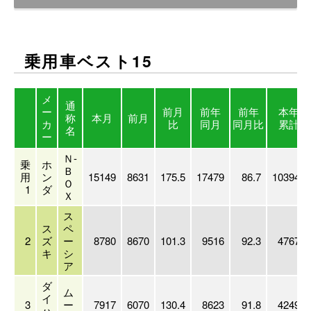
乗用車ベスト15
メ
通
ー
前月
前年
前年
本年
称
本月
前月
カ
比
同月
同月比
累計
名
ー
Ｎ-
乗
ホ
Ｂ
用
ン
15149
8631
175.5
17479
86.7
103948
Ｏ
1
ダ
Ｘ
ス
ス
ペ
2
ズ
ー
8780
8670
101.3
9516
92.3
47675
キ
シ
ア
ダ
ム
イ
3
ー
7917
6070
130.4
8623
91.8
42498
ハ