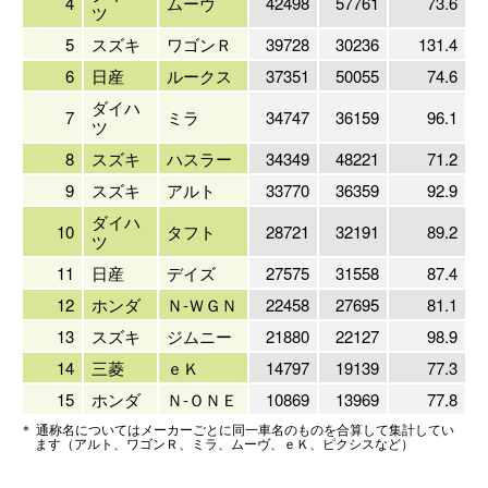
4
ムーヴ
42498
57761
73.6
ツ
5
スズキ
ワゴンＲ
39728
30236
131.4
6
日産
ルークス
37351
50055
74.6
ダイハ
7
ミラ
34747
36159
96.1
ツ
8
スズキ
ハスラー
34349
48221
71.2
9
スズキ
アルト
33770
36359
92.9
ダイハ
10
タフト
28721
32191
89.2
ツ
11
日産
デイズ
27575
31558
87.4
12
ホンダ
Ｎ-ＷＧＮ
22458
27695
81.1
13
スズキ
ジムニー
21880
22127
98.9
14
三菱
ｅＫ
14797
19139
77.3
15
ホンダ
Ｎ-ＯＮＥ
10869
13969
77.8
＊ 通称名についてはメーカーごとに同一車名のものを合算して集計してい
ます（アルト、ワゴンＲ、ミラ、ムーヴ、ｅＫ、ピクシスなど）