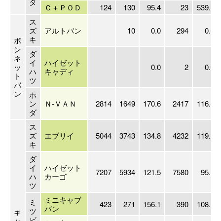
タ
Ｃ＋ＰＯＤ
124
130
95.4
23
539.1
ス
ズ
アルトバン
10
0.0
294
0.0
キ
ボ
ン
ダ
ネ
イ
ハイゼット
ッ
0.0
2
0.0
ハ
キャディ
ト
ツ
バ
ン
ホ
ン
Ｎ-ＶＡＮ
2814
1649
170.6
2417
116.4
ダ
ス
ズ
エブリイ
5044
3743
134.8
4232
119.2
キ
ダ
イ
ハイゼット
7207
5934
121.5
7580
95.1
ハ
カーゴ
ツ
ミニキャブ
ミ
423
271
156.1
390
108.5
バン
ツ
キ
ビ
ャ