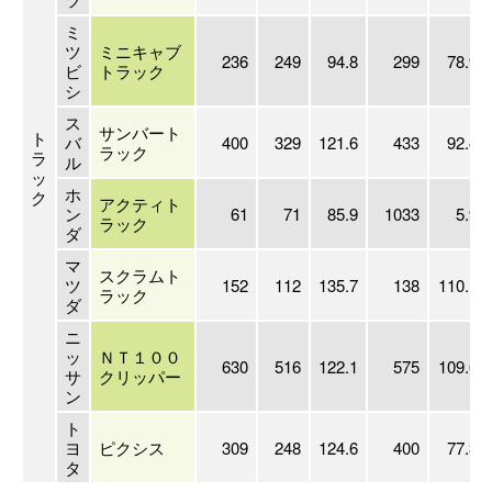
ミ
ツ
ミニキャブ
236
249
94.8
299
78.9
ビ
トラック
シ
ス
サンバート
ト
バ
400
329
121.6
433
92.4
ラック
ラ
ル
ッ
ホ
ク
アクティト
ン
61
71
85.9
1033
5.9
ラック
ダ
マ
スクラムト
ツ
152
112
135.7
138
110.1
ラック
ダ
ニ
ッ
ＮＴ１００
630
516
122.1
575
109.6
サ
クリッパー
ン
ト
ヨ
ピクシス
309
248
124.6
400
77.3
タ