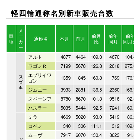
軽四輪通称名別新車販売
台数
メ
車
ー
前月
前年
前年
通称名
本月
前月
種
カ
比
同月
同月比
ー
アルト
4877
4464
109.3
4670
104.4
ワゴンＲ
7199
5678
126.8
2618
275.0
エブリイワ
ス
1359
845
160.8
769
176.7
ゴン
ズ
キ
ジムニー
3933
2881
136.5
2360
166.7
スペーシア
8780
8670
101.3
9516
92.3
ハスラー
5035
5444
92.5
7241
69.5
ミラ
4669
5020
93.0
5419
86.2
コペン
340
306
111.1
312
109.0
ムーヴ
7917
6070
130.4
8623
91.8
ダ