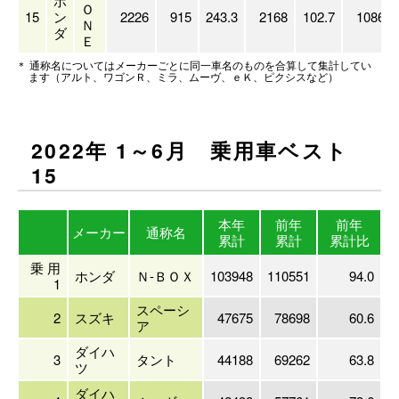
ホ
Ｏ
15
ン
2226
915
243.3
2168
102.7
10869
Ｎ
ダ
Ｅ
＊ 通称名についてはメーカーごとに同一車名のものを合算して集計してい
ます（アルト、ワゴンＲ、ミラ、ムーヴ、ｅＫ、ピクシスなど）
2022年 1～6月 乗用車ベスト
15
本年
前年
前年
メーカー
通称名
累計
累計
累計比
乗 用
ホンダ
Ｎ-ＢＯＸ
103948
110551
94.0
1
スペーシ
2
スズキ
47675
78698
60.6
ア
ダイハ
3
タント
44188
69262
63.8
ツ
ダイハ