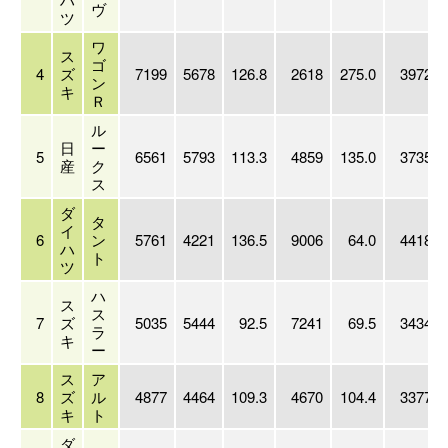
ヴ
ツ
ワ
ス
ゴ
4
ズ
7199
5678
126.8
2618
275.0
39728
ン
キ
Ｒ
ル
日
ー
5
6561
5793
113.3
4859
135.0
37351
産
ク
ス
ダ
タ
イ
6
ン
5761
4221
136.5
9006
64.0
44188
ハ
ト
ツ
ハ
ス
ス
7
ズ
5035
5444
92.5
7241
69.5
34349
ラ
キ
ー
ス
ア
8
ズ
ル
4877
4464
109.3
4670
104.4
33770
キ
ト
ダ