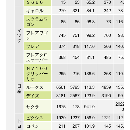
Ｓ６６０
15
23
65.2
370
4.1
キャロル
270
321
84.1
342
78.9
スクラムワ
85
86
98.8
73
116.4
ゴン
マ
フレアワゴ
ツ
745
751
99.2
760
98.0
ン
ダ
フレア
374
318
117.6
266
140.6
フレアクロ
368
454
81.1
485
75.9
スオーバー
ＮＶ１００
クリッパー
295
216
136.6
268
110.1
リオ
日
ルークス
6561
5793
113.3
4859
135.0
産
デイズ
3181
2567
123.9
3190
99.7
2022-
サクラ
1675
178
941.0
06
ピクシス
1930
1237
156.0
1721
112.1
ト
ヨ
コペン
211
207
101.9
145
145.5