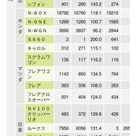
ル
シフォン
401
280
143.2
274
14
Ｎ-ＢＯＸ
19792
16760
118.1
19215
10
ホ
Ｎ-ＯＮＥ
1269
1260
100.7
1565
8
ン
Ｎ-ＷＧＮ
3690
3837
96.2
2844
12
ダ
Ｓ６６０
2
1
200.0
641
キャロル
312
271
115.1
102
30
スクラムワ
136
117
116.2
116
11
ゴン
マ
フレアワゴ
ツ
1143
850
134.5
764
14
ン
ダ
フレア
363
336
108.0
353
10
フレアクロ
501
404
124.0
434
11
スオーバー
ＮＶ１００
クリッパー
483
372
129.8
426
11
リオ
日
ルークス
7956
6056
131.4
3
26520
産