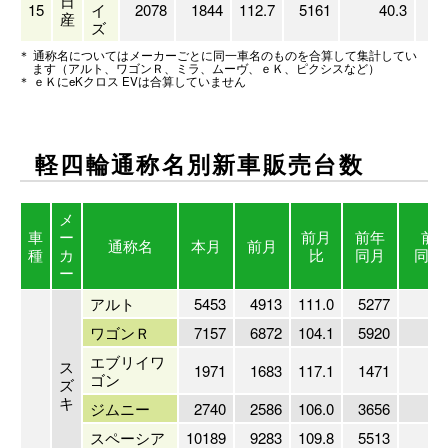
日
15
イ
2078
1844
112.7
5161
40.3
20
産
ズ
＊ 通称名についてはメーカーごとに同一車名のものを合算して集計してい
ます（アルト、ワゴンＲ、ミラ、ムーヴ、ｅＫ、ピクシスなど）
＊ ｅＫにeKクロス EVは合算していません
軽四輪通称名別新車販売
台数
メ
車
ー
前月
前年
前
通称名
本月
前月
種
カ
比
同月
同月
ー
アルト
5453
4913
111.0
5277
10
ワゴンＲ
7157
6872
104.1
5920
12
エブリイワ
ス
1971
1683
117.1
1471
13
ゴン
ズ
キ
ジムニー
2740
2586
106.0
3656
7
スペーシア
10189
9283
109.8
5513
18