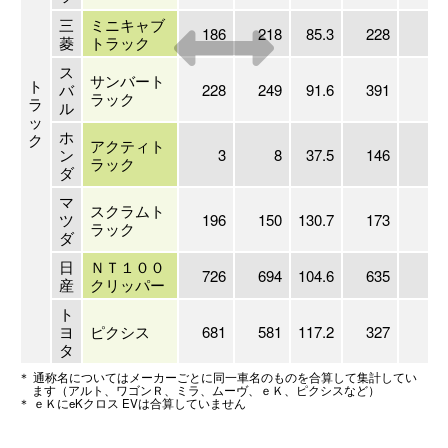
三
ミニキャブ
186
218
85.3
228
8
菱
トラック
ス
サンバート
ト
バ
228
249
91.6
391
5
ラック
ラ
ル
ッ
ホ
ク
アクティト
ン
3
8
37.5
146
ラック
ダ
マ
スクラムト
ツ
196
150
130.7
173
11
ラック
ダ
日
ＮＴ１００
726
694
104.6
635
11
産
クリッパー
ト
ヨ
ピクシス
681
581
117.2
327
20
タ
＊ 通称名についてはメーカーごとに同一車名のものを合算して集計してい
ます（アルト、ワゴンＲ、ミラ、ムーヴ、ｅＫ、ピクシスなど）
＊ ｅＫにeKクロス EVは合算していません