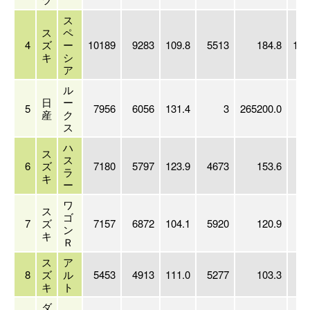
ス
ス
ペ
4
ズ
ー
10189
9283
109.8
5513
184.8
101
キ
シ
ア
ル
日
ー
5
7956
6056
131.4
3
265200.0
79
産
ク
ス
ハ
ス
ス
6
ズ
7180
5797
123.9
4673
153.6
71
ラ
キ
ー
ワ
ス
ゴ
7
ズ
7157
6872
104.1
5920
120.9
71
ン
キ
Ｒ
ス
ア
8
ズ
ル
5453
4913
111.0
5277
103.3
54
キ
ト
ダ