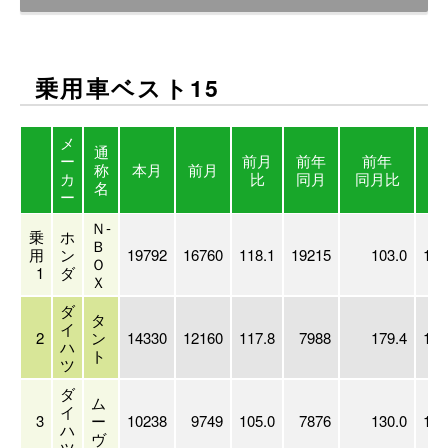
乗用車ベスト15
メ
通
ー
前月
前年
前年
本
称
本月
前月
カ
比
同月
同月比
累
名
ー
Ｎ-
乗
ホ
Ｂ
用
ン
19792
16760
118.1
19215
103.0
197
Ｏ
1
ダ
Ｘ
ダ
タ
イ
2
ン
14330
12160
117.8
7988
179.4
143
ハ
ト
ツ
ダ
ム
イ
3
ー
10238
9749
105.0
7876
130.0
102
ハ
ヴ
ツ