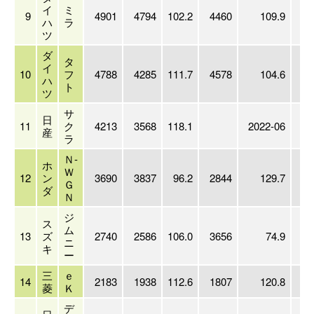
イ
ミ
9
4901
4794
102.2
4460
109.9
49
ハ
ラ
ツ
ダ
タ
イ
10
フ
4788
4285
111.7
4578
104.6
47
ハ
ト
ツ
サ
日
11
ク
4213
3568
118.1
2022-06
42
産
ラ
Ｎ-
ホ
Ｗ
12
ン
3690
3837
96.2
2844
129.7
36
Ｇ
ダ
Ｎ
ジ
ス
ム
13
ズ
2740
2586
106.0
3656
74.9
27
ニ
キ
ー
三
ｅ
14
2183
1938
112.6
1807
120.8
21
菱
Ｋ
デ