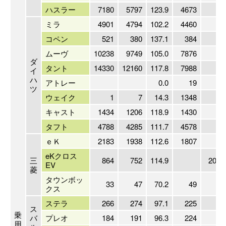
ハスラー
7180
5797
123.9
4673
15
ミラ
4901
4794
102.2
4460
10
コペン
521
380
137.1
384
13
ムーヴ
10238
9749
105.0
7876
13
ダ
タント
14330
12160
117.8
7988
17
イ
ハ
アトレー
0.0
19
ツ
ウェイク
1
7
14.3
1348
キャスト
1434
1206
118.9
1430
10
タフト
4788
4285
111.7
4578
10
ｅＫ
2183
1938
112.6
1807
12
eKクロス
三
864
752
114.9
2022
EV
菱
タウンボッ
33
47
70.2
49
6
クス
ステラ
266
274
97.1
225
11
ス
乗
バ
プレオ
184
191
96.3
224
8
用