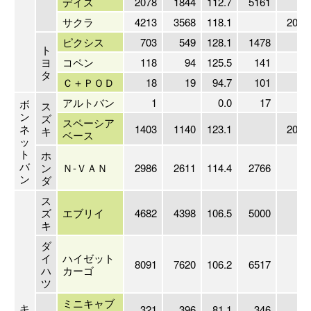
デイズ
2078
1844
112.7
5161
4
サクラ
4213
3568
118.1
2022
ピクシス
703
549
128.1
1478
4
ト
ヨ
コペン
118
94
125.5
141
8
タ
Ｃ＋ＰＯＤ
18
19
94.7
101
1
アルトバン
1
0.0
17
ボ
ス
ン
ズ
スペーシア
ネ
1403
1140
123.1
2022
キ
ベース
ッ
ト
ホ
バ
ン
Ｎ-ＶＡＮ
2986
2611
114.4
2766
10
ン
ダ
ス
ズ
エブリイ
4682
4398
106.5
5000
9
キ
ダ
イ
ハイゼット
8091
7620
106.2
6517
12
ハ
カーゴ
ツ
ミニキャブ
キ
321
396
81.1
346
9