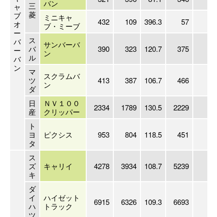
バン
三
ャ
菱
ブ
ミニキャ
432
109
396.3
57
75
オ
ブ・ミーブ
ー
ス
バ
サンバーバ
バ
390
323
120.7
375
10
ー
ン
ル
バ
ン
マ
スクラムバ
ツ
413
387
106.7
466
8
ン
ダ
日
ＮＶ１００
2334
1789
130.5
2229
10
産
クリッパー
ト
ヨ
ピクシス
953
804
118.5
451
21
タ
ス
ズ
キャリイ
4278
3934
108.7
5239
8
キ
ダ
イ
ハイゼット
6915
6326
109.3
6693
10
ハ
トラック
ツ