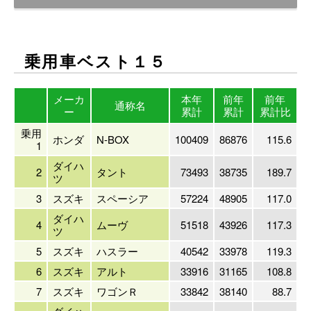
乗用車ベスト１５
メーカ
本年
前年
前年
通称名
ー
累計
累計
累計比
乗用
ホンダ
N-BOX
100409
86876
115.6
1
ダイハ
2
タント
73493
38735
189.7
ツ
3
スズキ
スペーシア
57224
48905
117.0
ダイハ
4
ムーヴ
51518
43926
117.3
ツ
5
スズキ
ハスラー
40542
33978
119.3
6
スズキ
アルト
33916
31165
108.8
7
スズキ
ワゴンＲ
33842
38140
88.7