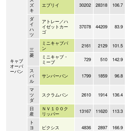
ズ
エブリイ
30202
28318
106.7
キ
ダ
アトレー／ハ
イ
イゼットカー
37078
44209
83.9
ハ
ゴ
ツ
ミニキャブバ
2161
2129
101.5
ン
三
菱
ミニキャブ・
729
510
142.9
キャブ
ミーブ
オーバ
ス
ーバン
バ
サンバーバン
1799
1859
96.8
ル
マ
ツ
スクラムバン
2610
1914
136.4
ダ
日
ＮＶ１００ク
13167
11620
113.3
産
リッパー
ト
ヨ
ピクシス
4836
2897
166.9