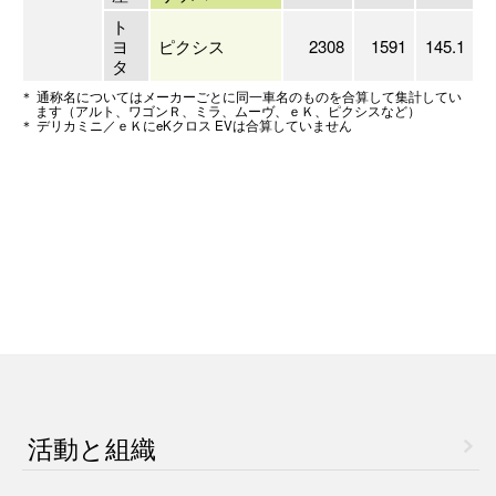
ト
ヨ
ピクシス
2308
1591
145.1
タ
＊ 通称名についてはメーカーごとに同一車名のものを合算して集計してい
ます（アルト、ワゴンＲ、ミラ、ムーヴ、ｅＫ、ピクシスなど）
＊ デリカミニ／ｅＫにeKクロス EVは合算していません
活動と組織