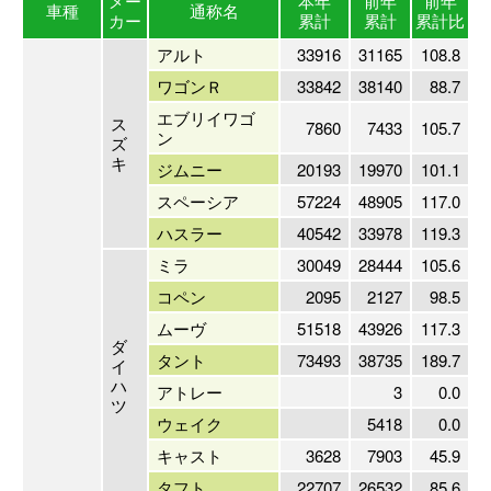
メー
本年
前年
前年
車種
通称名
カー
累計
累計
累計比
アルト
33916
31165
108.8
ワゴンＲ
33842
38140
88.7
エブリイワゴ
ス
7860
7433
105.7
ン
ズ
キ
ジムニー
20193
19970
101.1
スペーシア
57224
48905
117.0
ハスラー
40542
33978
119.3
ミラ
30049
28444
105.6
コペン
2095
2127
98.5
ムーヴ
51518
43926
117.3
ダ
タント
73493
38735
189.7
イ
ハ
アトレー
3
0.0
ツ
ウェイク
5418
0.0
キャスト
3628
7903
45.9
タフト
22707
26532
85.6