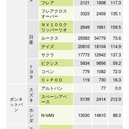
フレア
2121
1808
117.3
フレアクロス
3323
2459
135.1
オーバー
ＮＶ１００ク
2649
1661
159.5
リッパーリオ
日
ルークス
25583
34779
73.6
産
デイズ
20810
18104
114.9
サクラ
17773
12942
137.3
ピクシス
5834
9856
59.2
ト
ヨ
コペン
779
1082
72.0
タ
Ｃ＋ＰＯＤ
119
730
16.3
アルトバン
77
0.0
ス
ズ
スペーシアベ
ボンネ
5139
2414
212.9
キ
ース
ットバ
ン
ホ
ン
N-VAN
13030
14810
88.0
ダ
ス