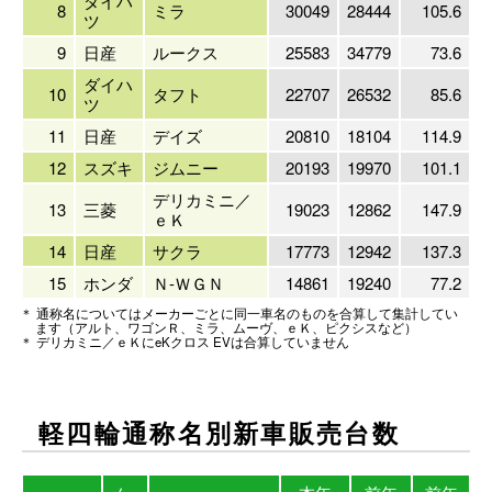
ダイハ
8
ミラ
30049
28444
105.6
ツ
9
日産
ルークス
25583
34779
73.6
ダイハ
10
タフト
22707
26532
85.6
ツ
11
日産
デイズ
20810
18104
114.9
12
スズキ
ジムニー
20193
19970
101.1
デリカミニ／
13
三菱
19023
12862
147.9
ｅＫ
14
日産
サクラ
17773
12942
137.3
15
ホンダ
Ｎ-ＷＧＮ
14861
19240
77.2
＊ 通称名についてはメーカーごとに同一車名のものを合算して集計してい
ます（アルト、ワゴンＲ、ミラ、ムーヴ、ｅＫ、ピクシスなど）
＊ デリカミニ／ｅＫにeKクロス EVは合算していません
軽四輪通称名別新車販売
台数