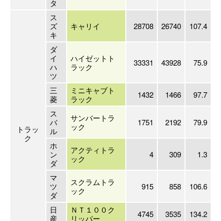
タ
ス
ズ
キャリイ
28708
26740
107.4
キ
ダ
イ
ハイゼットト
33331
43928
75.9
ハ
ラック
ツ
三
ミニキャブト
1432
1466
97.7
菱
ラック
ス
サンバートラ
バ
1751
2192
79.9
ック
トラッ
ル
ク
ホ
アクティトラ
ン
4
309
1.3
ック
ダ
マ
スクラムトラ
ツ
915
858
106.6
ック
ダ
日
ＮＴ１００ク
4745
3535
134.2
産
リッパー