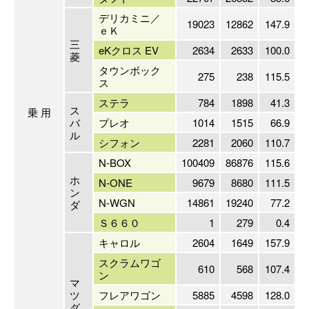
デリカミニ／
19023
12862
147.9
ｅＫ
三
eKクロス EV
2634
2633
100.0
菱
タウンボック
275
238
115.5
ス
ステラ
784
1898
41.3
ス
乗 用
バ
プレオ
1014
1515
66.9
ル
シフォン
2281
2060
110.7
N-BOX
100409
86876
115.6
ホ
N-ONE
9679
8680
111.5
ン
N-WGN
14861
19240
77.2
ダ
Ｓ６６０
1
279
0.4
キャロル
2604
1649
157.9
スクラムワゴ
610
568
107.4
ン
マ
ツ
フレアワゴン
5885
4598
128.0
ダ